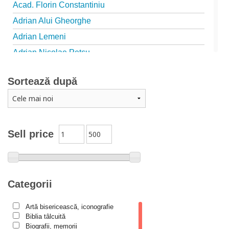
Acad. Florin Constantiniu
Adrian Alui Gheorghe
Adrian Lemeni
Adrian Nicolae Petcu
Adrian Papahagi
Sortează după
Adriana Petrescu
Alexandra Rotariu
Alexandra Schmalzbach
Alexandru Creţu
Sell price
Alexandru Elian
Alexandru Huțanu
Alexandru Lascarov-Moldovanu
Categorii
Alexandru Mihăilă
Artă bisericească, iconografie
Alexandru Rădescu
Biblia tâlcuită
Alexandru Tkacenko
Biografii, memorii