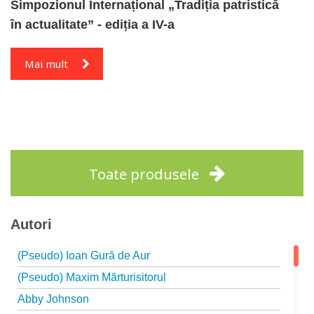
Simpozionul Internațional „Tradiția patristică
în actualitate” - ediția a IV-a
Mai mult
Toate produsele
Autori
(Pseudo) Ioan Gură de Aur
(Pseudo) Maxim Mărturisitorul
Abby Johnson