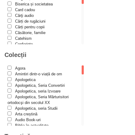
Biserica și societatea
Alexis Torrance
Card cadou
Cărţi audio
Alina Ana Nistor
Cărți de rugăciuni
Alphonse de LAMARTINE
Cărți pentru copii
Căsătorie, familie
Amy Parker
Catehism
Conferințe
Ana Iacov
Cuvinte duhovniceşti
Colecții
Ana-Lorina Iacob
Dicționare
Dogmatică
Anastasiya Sokolova
Filocalia
Agora
International Orthodox Theological
Anca Apostol
Amintiri dintr-o viață de om
Association
Apologetica
Anca Vasiliu
Istoria Bisericii
Apologetica, Seria Convertiri
Lecturi motivaționale
Apologetica, seria Izvoare
Andreea Ogăraru
Liturgică şi Pastorală
Apologetica, Seria Mărturisitori
Andreea și Ana Maria Lemnaru
Muzică bisericească
ortodocşi din secolul XX
Pateric
Apologetica, seria Studii
Andrei Dîrlău
Patristică
Arta creștină
Pelerinaje/Turism
Andrei Macar
Audio Book-uri
Poezie și proză creștină
Biblia în actualitate
Andrew Stephen Damick
Predici/Omilii
Biblioteca Paisiană – Seria