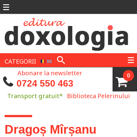
Mergi la conţinutul principal
CATEGORII
Abonare la newsletter
0
0724 550 463
Transport gratuit*
Biblioteca Pelerinului
Eşti aici
Dragoș Mîrșanu