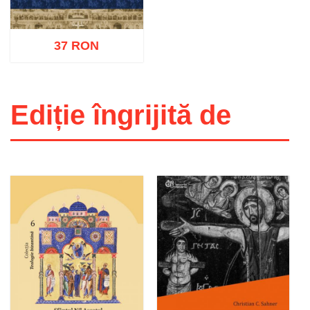
37 RON
Ediție îngrijită de
Adaugă în coș
Wishlist