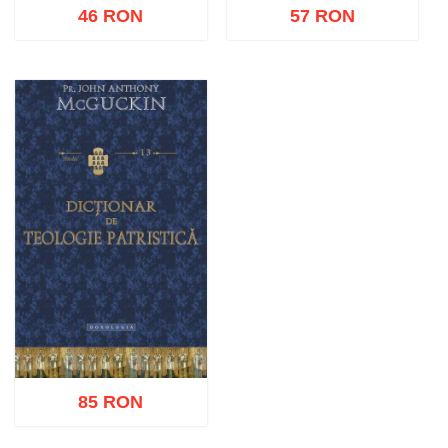
46 RON
57 RON
Stoc epuizat
Adaugă în coș
Wishlist
85 RON