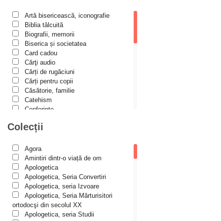
Alexandru Mihăilă
Artă bisericească, iconografie
Alexandru Rădescu
Biblia tâlcuită
Alexandru Tkacenko
Biografii, memorii
Biserica și societatea
Alexis Torrance
Card cadou
Cărţi audio
Alina Ana Nistor
Cărți de rugăciuni
Alphonse de LAMARTINE
Cărți pentru copii
Căsătorie, familie
Amy Parker
Catehism
Conferințe
Ana Iacov
Cuvinte duhovniceşti
Colecții
Ana-Lorina Iacob
Dicționare
Dogmatică
Anastasiya Sokolova
Filocalia
Agora
International Orthodox Theological
Anca Apostol
Amintiri dintr-o viață de om
Association
Apologetica
Anca Vasiliu
Istoria Bisericii
Apologetica, Seria Convertiri
Lecturi motivaționale
Apologetica, seria Izvoare
Andreea Ogăraru
Liturgică şi Pastorală
Apologetica, Seria Mărturisitori
Andreea și Ana Maria Lemnaru
Muzică bisericească
ortodocşi din secolul XX
Pateric
Apologetica, seria Studii
Andrei Dîrlău