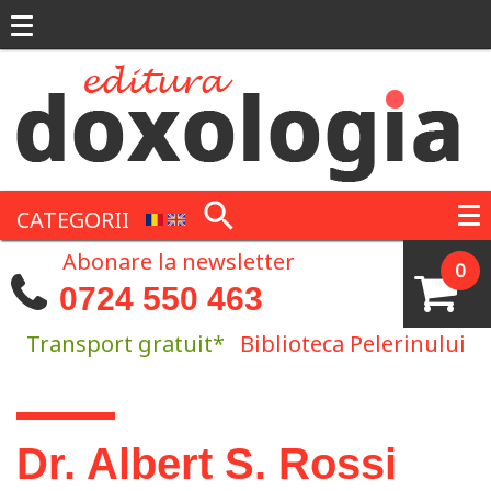
Mergi la conţinutul principal
CATEGORII
Abonare la newsletter
0
0724 550 463
Transport gratuit*
Biblioteca Pelerinului
Eşti aici
Dr. Albert S. Rossi