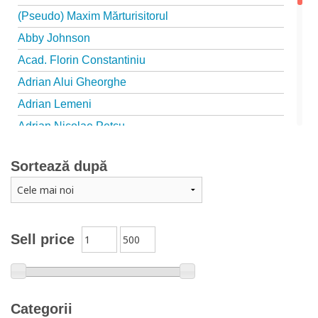
(Pseudo) Maxim Mărturisitorul
Abby Johnson
Acad. Florin Constantiniu
Adrian Alui Gheorghe
Adrian Lemeni
Adrian Nicolae Petcu
Adrian Papahagi
Sortează după
Adriana Petrescu
Alexandra Rotariu
Alexandra Schmalzbach
Alexandru Creţu
Sell price
Alexandru Elian
Alexandru Huțanu
Alexandru Lascarov-Moldovanu
Categorii