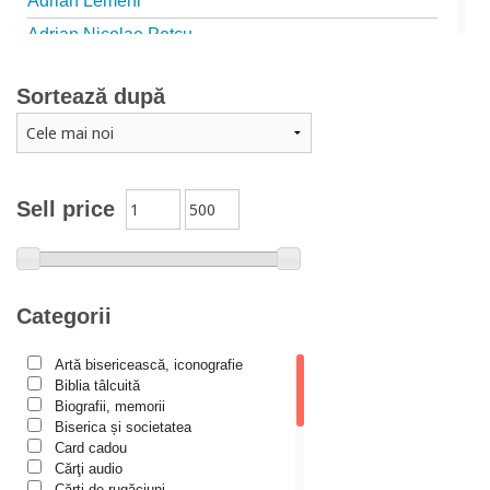
Adrian Lemeni
Adrian Nicolae Petcu
Adrian Papahagi
Sortează după
Adriana Petrescu
Alexandra Rotariu
Alexandra Schmalzbach
Alexandru Creţu
Sell price
Alexandru Elian
Alexandru Huțanu
Alexandru Lascarov-Moldovanu
Categorii
Alexandru Mihăilă
Artă bisericească, iconografie
Alexandru Rădescu
Biblia tâlcuită
Alexandru Tkacenko
Biografii, memorii
Biserica și societatea
Alexis Torrance
Card cadou
Cărţi audio
Alina Ana Nistor
Cărți de rugăciuni