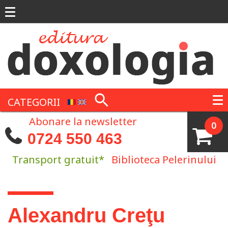
Mergi la conţinutul principal
CATEGORII
Abonare la newsletter
0
0724 550 463
Transport gratuit*
Biblioteca Pelerinului
Eşti aici
Alexandru Creţu