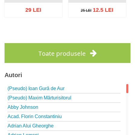
29 LEI
12.5 LEI
25 LEI
25 LEI
Adaugă în coș
Wishlist
Adaugă în coș
Wishlist
Toate produsele
Autori
(Pseudo) Ioan Gură de Aur
(Pseudo) Maxim Mărturisitorul
Abby Johnson
Acad. Florin Constantiniu
Adrian Alui Gheorghe