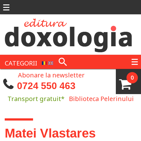
Mergi la conţinutul principal
CATEGORII
Abonare la newsletter
0
0724 550 463
Transport gratuit*
Biblioteca Pelerinului
Eşti aici
Matei Vlastares