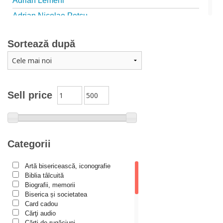
Adrian Lemeni
Adrian Nicolae Petcu
Adrian Papahagi
Sortează după
Adriana Petrescu
Alexandra Rotariu
Alexandra Schmalzbach
Alexandru Creţu
Sell price
Alexandru Elian
Alexandru Huțanu
Alexandru Lascarov-Moldovanu
Categorii
Alexandru Mihăilă
Artă bisericească, iconografie
Alexandru Rădescu
Biblia tâlcuită
Alexandru Tkacenko
Biografii, memorii
Biserica și societatea
Alexis Torrance
Card cadou
Cărţi audio
Alina Ana Nistor
Cărți de rugăciuni