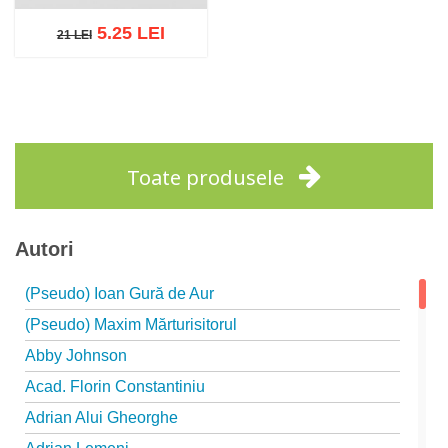
5.25 LEI
21 LEI
21 LEI
Adaugă în coș
Wishlist
Toate produsele
Autori
(Pseudo) Ioan Gură de Aur
(Pseudo) Maxim Mărturisitorul
Abby Johnson
Acad. Florin Constantiniu
Adrian Alui Gheorghe