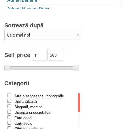
Adrian Lemeni
Adrian Nicolae Petcu
Adrian Papahagi
Sortează după
Adriana Petrescu
Alexandra Rotariu
Alexandra Schmalzbach
Alexandru Creţu
Sell price
Alexandru Elian
Alexandru Huțanu
Alexandru Lascarov-Moldovanu
Categorii
Alexandru Mihăilă
Artă bisericească, iconografie
Alexandru Rădescu
Biblia tâlcuită
Alexandru Tkacenko
Biografii, memorii
Biserica și societatea
Alexis Torrance
Card cadou
Cărţi audio
Alina Ana Nistor
Cărți de rugăciuni