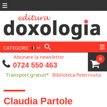
Mergi la conţinutul principal
CATEGORII
Abonare la newsletter
0
0724 550 463
Transport gratuit*
Biblioteca Pelerinului
Eşti aici
Claudia Partole