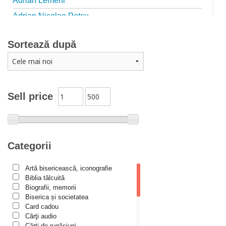
Adrian Lemeni
Adrian Nicolae Petcu
Adrian Papahagi
Sortează după
Adriana Petrescu
Alexandra Rotariu
Alexandra Schmalzbach
Alexandru Creţu
Sell price
Alexandru Elian
Alexandru Huțanu
Alexandru Lascarov-Moldovanu
Categorii
Alexandru Mihăilă
Artă bisericească, iconografie
Alexandru Rădescu
Biblia tâlcuită
Alexandru Tkacenko
Biografii, memorii
Biserica și societatea
Alexis Torrance
Card cadou
Cărţi audio
Alina Ana Nistor
Cărți de rugăciuni