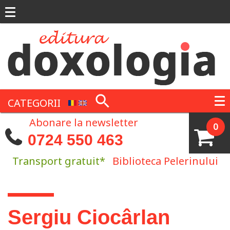
Mergi la conţinutul principal
CATEGORII
Abonare la newsletter
0
0724 550 463
Transport gratuit*
Biblioteca Pelerinului
Eşti aici
Sergiu Ciocârlan