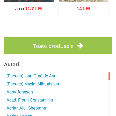
11.7 LEI
14 LEI
26 LEI
26 LEI
Adaugă în coș
Wishlist
Adaugă în coș
Wishlist
Toate produsele
Autori
(Pseudo) Ioan Gură de Aur
(Pseudo) Maxim Mărturisitorul
Abby Johnson
Acad. Florin Constantiniu
Adrian Alui Gheorghe