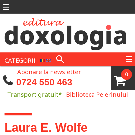
Mergi la conţinutul principal
CATEGORII
Abonare la newsletter
0
0724 550 463
Transport gratuit*
Biblioteca Pelerinului
Eşti aici
Laura E. Wolfe