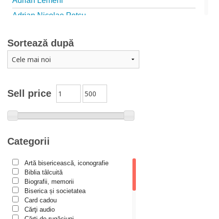
Adrian Lemeni
Adrian Nicolae Petcu
Adrian Papahagi
Sortează după
Adriana Petrescu
Alexandra Rotariu
Alexandra Schmalzbach
Alexandru Creţu
Sell price
Alexandru Elian
Alexandru Huțanu
Alexandru Lascarov-Moldovanu
Categorii
Alexandru Mihăilă
Artă bisericească, iconografie
Alexandru Rădescu
Biblia tâlcuită
Alexandru Tkacenko
Biografii, memorii
Biserica și societatea
Alexis Torrance
Card cadou
Cărţi audio
Alina Ana Nistor
Cărți de rugăciuni