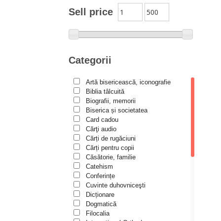
Moldovanu
Sell price
Alexandru Mihăilă
Alexandru Rădescu
Alexandru Tkacenko
Categorii
Alexis Torrance
Artă bisericească, iconografie
Alina Ana Nistor
Biblia tâlcuită
Alphonse de LAMARTINE
Biografii, memorii
Biserica și societatea
Amy Parker
Card cadou
Cărţi audio
Ana Iacov
Cărți de rugăciuni
Ana-Lorina Iacob
Cărți pentru copii
Căsătorie, familie
Anastasiya Sokolova
Catehism
Anca Apostol
Conferințe
Cuvinte duhovniceşti
Anca Vasiliu
Dicționare
Dogmatică
Andreea Ogăraru
Filocalia