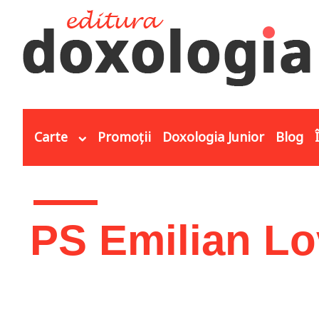
Mergi la conţinutul principal
Carte
Promoții
Doxologia Junior
Blog
Eşti aici
PS Emilian Lo