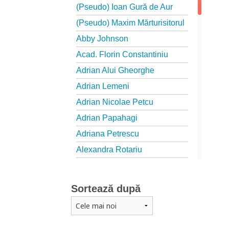
(Pseudo) Ioan Gură de Aur
(Pseudo) Maxim Mărturisitorul
Abby Johnson
Acad. Florin Constantiniu
Adrian Alui Gheorghe
Adrian Lemeni
Adrian Nicolae Petcu
Adrian Papahagi
Adriana Petrescu
Alexandra Rotariu
Alexandra Schmalzbach
Alexandru Creţu
Sortează după
Alexandru Elian
Alexandru Huțanu
Alexandru Lascarov-