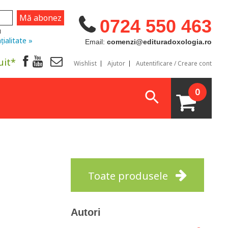
0724 550 463
u
țialitate »
Email:
comenzi@edituradoxologia.ro
uit*
Wishlist
Ajutor
Autentificare / Creare cont
0
Toate produsele
Autori