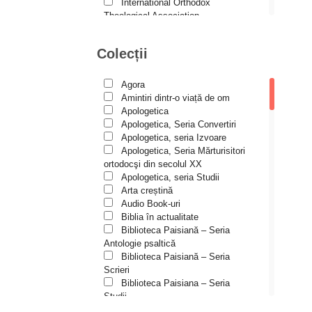
Andreea și Ana Maria
International Orthodox
Lemnaru
Theological Association
Istoria Bisericii
Andrei Dîrlău
Lecturi motivaționale
Colecții
Andrei Macar
Liturgică şi Pastorală
Muzică bisericească
Andrew Stephen Damick
Pateric
Agora
Patristică
Anthony Stehlin
Amintiri dintr-o viață de om
Pelerinaje/Turism
Apologetica
Araz Veliev
Poezie și proză creștină
Apologetica, Seria Convertiri
Predici/Omilii
Apologetica, seria Izvoare
Arhid. dr. Iulian-Ciprian Rusu
Psihoterapie ortodoxă
Apologetica, Seria Mărturisitori
Religie, știință, filosofie
Arhid. John Chryssavgis
ortodocşi din secolul XX
Sănătate/Stil de viaţă
Apologetica, seria Studii
Arhid. Laurean Mircea
Spiritualitate ortodoxă
Arta creștină
Studii
Audio Book-uri
Arhid. lect. univ. dr. Adrian-
Vieți de sfinți
Sorin Mihalache
Biblia în actualitate
Biblioteca Paisiană – Seria
Arhidiacon Alexandru Grigoraș
Antologie psaltică
Biblioteca Paisiană – Seria
Arhim. Athanasie
Scrieri
Stavrovouniotul
Biblioteca Paisiana – Seria
Arhim. Clement Haralam
Studii
Biblioteca Paisiană – Seria