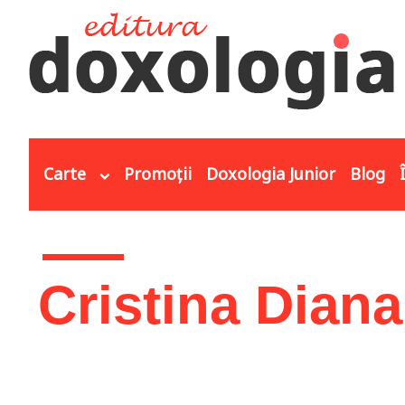
Mergi la conţinutul principal
Carte
Promoții
Doxologia Junior
Blog
Eşti aici
Cristina Dian