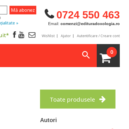
0724 550 463
u
țialitate »
Email:
comenzi@edituradoxologia.ro
uit*
Wishlist
Ajutor
Autentificare / Creare cont
0
Toate produsele
Autori