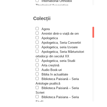
Andreea și Ana Maria
International Orthodox
Lemnaru
Theological Association
Istoria Bisericii
Andrei Dîrlău
Lecturi motivaționale
Colecții
Andrei Macar
Liturgică şi Pastorală
Muzică bisericească
Andrew Stephen Damick
Pateric
Agora
Patristică
Anthony Stehlin
Amintiri dintr-o viață de om
Pelerinaje/Turism
Apologetica
Araz Veliev
Poezie și proză creștină
Apologetica, Seria Convertiri
Predici/Omilii
Apologetica, seria Izvoare
Arhid. dr. Iulian-Ciprian Rusu
Psihoterapie ortodoxă
Apologetica, Seria Mărturisitori
Religie, știință, filosofie
Arhid. John Chryssavgis
ortodocşi din secolul XX
Sănătate/Stil de viaţă
Apologetica, seria Studii
Arhid. Laurean Mircea
Spiritualitate ortodoxă
Arta creștină
Studii
Audio Book-uri
Arhid. lect. univ. dr. Adrian-
Vieți de sfinți
Sorin Mihalache
Biblia în actualitate
Biblioteca Paisiană – Seria
Arhidiacon Alexandru Grigoraș
Antologie psaltică
Biblioteca Paisiană – Seria
Arhim. Athanasie
Scrieri
Stavrovouniotul
Biblioteca Paisiana – Seria
Arhim. Clement Haralam
Studii
Biblioteca Paisiană – Seria