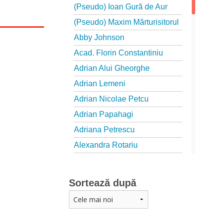
(Pseudo) Ioan Gură de Aur
(Pseudo) Maxim Mărturisitorul
Abby Johnson
Acad. Florin Constantiniu
Adrian Alui Gheorghe
Adrian Lemeni
Adrian Nicolae Petcu
Adrian Papahagi
Adriana Petrescu
Alexandra Rotariu
Alexandra Schmalzbach
Alexandru Creţu
Sortează după
Alexandru Elian
Alexandru Huțanu
Alexandru Lascarov-