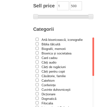
Moldovanu
Sell price
Alexandru Mihăilă
Alexandru Rădescu
Alexandru Tkacenko
Categorii
Alexis Torrance
Artă bisericească, iconografie
Alina Ana Nistor
Biblia tâlcuită
Alphonse de LAMARTINE
Biografii, memorii
Biserica și societatea
Amy Parker
Card cadou
Cărţi audio
Ana Iacov
Cărți de rugăciuni
Ana-Lorina Iacob
Cărți pentru copii
Căsătorie, familie
Anastasiya Sokolova
Catehism
Anca Apostol
Conferințe
Cuvinte duhovniceşti
Anca Vasiliu
Dicționare
Dogmatică
Andreea Ogăraru
Filocalia