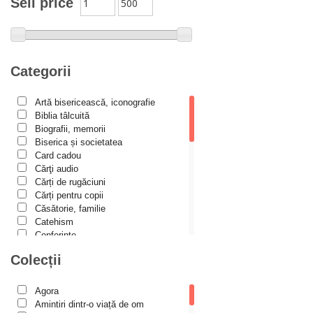
Sell price
Alexandru Elian
Alexandru Huțanu
Alexandru Lascarov-Moldovanu
Categorii
Alexandru Mihăilă
Artă bisericească, iconografie
Alexandru Rădescu
Biblia tâlcuită
Alexandru Tkacenko
Biografii, memorii
Biserica și societatea
Alexis Torrance
Card cadou
Cărţi audio
Alina Ana Nistor
Cărți de rugăciuni
Alphonse de LAMARTINE
Cărți pentru copii
Căsătorie, familie
Amy Parker
Catehism
Conferințe
Ana Iacov
Cuvinte duhovniceşti
Colecții
Ana-Lorina Iacob
Dicționare
Dogmatică
Anastasiya Sokolova
Filocalia
Agora
International Orthodox Theological
Anca Apostol
Amintiri dintr-o viață de om