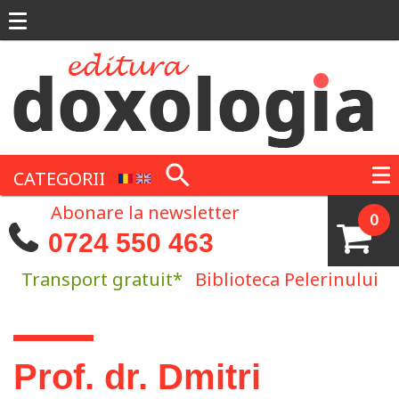
Mergi la conţinutul principal
CATEGORII
Abonare la newsletter
0
0724 550 463
Transport gratuit*
Biblioteca Pelerinului
Eşti aici
Prof. dr. Dmitri