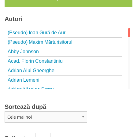
Autori
(Pseudo) Ioan Gură de Aur
(Pseudo) Maxim Mărturisitorul
Abby Johnson
Acad. Florin Constantiniu
Adrian Alui Gheorghe
Adrian Lemeni
Adrian Nicolae Petcu
Adrian Papahagi
Sortează după
Adriana Petrescu
Alexandra Rotariu
Alexandra Schmalzbach
Alexandru Creţu