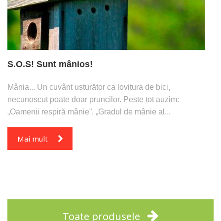
S.O.S! Sunt mânios!
Mânia... Un cuvânt usturător ca lovitura de bici,
necunoscut poate doar pruncilor. Peste tot auzim:
„Oamenii respiră mânie”, „Gradul de mânie al...
Mai mult
Toate produsele