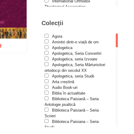
Andreea și Ana Maria
International Orthodox
Lemnaru
Theological Association
Istoria Bisericii
Andrei Dîrlău
Lecturi motivaționale
Colecții
Andrei Macar
Liturgică şi Pastorală
Muzică bisericească
Andrew Stephen Damick
Pateric
Agora
Patristică
Anthony Stehlin
Amintiri dintr-o viață de om
I
Pelerinaje/Turism
Apologetica
Araz Veliev
Poezie și proză creștină
Apologetica, Seria Convertiri
Predici/Omilii
Apologetica, seria Izvoare
Arhid. dr. Iulian-Ciprian Rusu
Psihoterapie ortodoxă
Apologetica, Seria Mărturisitori
Religie, știință, filosofie
Arhid. John Chryssavgis
ortodocşi din secolul XX
Sănătate/Stil de viaţă
Apologetica, seria Studii
Wishlist
Arhid. Laurean Mircea
Spiritualitate ortodoxă
Arta creștină
Studii
Audio Book-uri
Arhid. lect. univ. dr. Adrian-
Vieți de sfinți
Sorin Mihalache
Biblia în actualitate
Biblioteca Paisiană – Seria
Arhidiacon Alexandru Grigoraș
Antologie psaltică
Biblioteca Paisiană – Seria
Arhim. Athanasie
Scrieri
Stavrovouniotul
Biblioteca Paisiana – Seria
Arhim. Clement Haralam
Studii
Biblioteca Paisiană – Seria