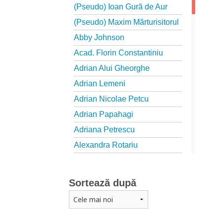
(Pseudo) Ioan Gură de Aur
(Pseudo) Maxim Mărturisitorul
Abby Johnson
Acad. Florin Constantiniu
Adrian Alui Gheorghe
Adrian Lemeni
Adrian Nicolae Petcu
Adrian Papahagi
Adriana Petrescu
Alexandra Rotariu
Alexandra Schmalzbach
Alexandru Creţu
Sortează după
Alexandru Elian
Alexandru Huțanu
Alexandru Lascarov-