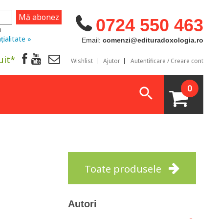
0724 550 463
u
țialitate »
Email:
comenzi@edituradoxologia.ro
uit*
Wishlist
Ajutor
Autentificare / Creare cont
0
Toate produsele
Autori