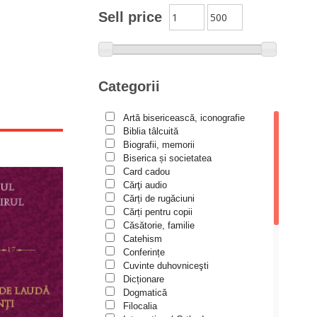
Moldovanu
Sell price
Alexandru Mihăilă
Alexandru Rădescu
Alexandru Tkacenko
Categorii
Alexis Torrance
Artă bisericească, iconografie
Alina Ana Nistor
Biblia tâlcuită
Alphonse de LAMARTINE
Biografii, memorii
Biserica și societatea
Amy Parker
Card cadou
Cărţi audio
Ana Iacov
Cărți de rugăciuni
Ana-Lorina Iacob
Cărți pentru copii
Căsătorie, familie
Anastasiya Sokolova
Catehism
Anca Apostol
Conferințe
Cuvinte duhovniceşti
Anca Vasiliu
Dicționare
Dogmatică
Andreea Ogăraru
Filocalia