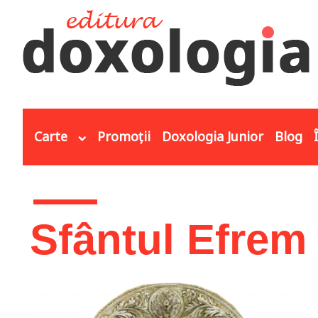
Mergi la conţinutul principal
Carte
Promoții
Doxologia Junior
Blog
Eşti aici
Sfântul Efrem 