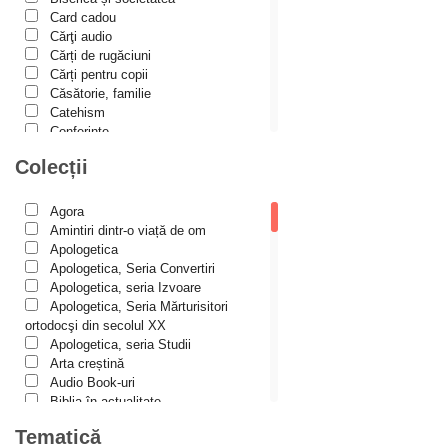
Alexis Torrance
Card cadou
Cărţi audio
Alina Ana Nistor
Cărți de rugăciuni
Alphonse de LAMARTINE
Cărți pentru copii
Căsătorie, familie
Amy Parker
Catehism
Conferințe
Ana Iacov
Cuvinte duhovniceşti
Colecții
Ana-Lorina Iacob
Dicționare
Dogmatică
Anastasiya Sokolova
Filocalia
Agora
International Orthodox Theological
Anca Apostol
Amintiri dintr-o viață de om
Association
Apologetica
Anca Vasiliu
Istoria Bisericii
Apologetica, Seria Convertiri
Lecturi motivaționale
Apologetica, seria Izvoare
Andreea Ogăraru
Liturgică şi Pastorală
Apologetica, Seria Mărturisitori
Andreea și Ana Maria Lemnaru
Muzică bisericească
ortodocşi din secolul XX
Pateric
Apologetica, seria Studii
Andrei Dîrlău
Patristică
Arta creștină
Pelerinaje/Turism
Andrei Macar
Audio Book-uri
Poezie și proză creștină
Biblia în actualitate
Andrew Stephen Damick
Predici/Omilii
Biblioteca Paisiană – Seria
Tematică
Psihoterapie ortodoxă
Antologie psaltică
Anthony Stehlin