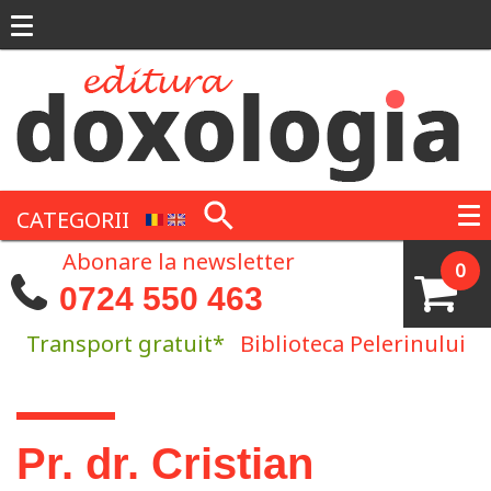
Mergi la conţinutul principal
CATEGORII
Abonare la newsletter
0
0724 550 463
Transport gratuit*
Biblioteca Pelerinului
Eşti aici
Pr. dr. Cristian