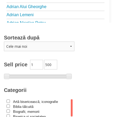
Adrian Alui Gheorghe
Adrian Lemeni
Adrian Nicolae Petcu
Adrian Papahagi
Sortează după
Adriana Petrescu
Alexandra Rotariu
Alexandra Schmalzbach
Alexandru Creţu
Sell price
Alexandru Elian
Alexandru Huțanu
Alexandru Lascarov-Moldovanu
Categorii
Alexandru Mihăilă
Artă bisericească, iconografie
Alexandru Rădescu
Biblia tâlcuită
Alexandru Tkacenko
Biografii, memorii
Biserica și societatea