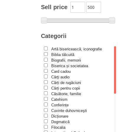
Moldovanu
Sell price
Alexandru Mihăilă
Alexandru Rădescu
Alexandru Tkacenko
Categorii
Alexis Torrance
Artă bisericească, iconografie
Alina Ana Nistor
Biblia tâlcuită
Alphonse de LAMARTINE
Biografii, memorii
Biserica și societatea
Amy Parker
Card cadou
Cărţi audio
Ana Iacov
Cărți de rugăciuni
Ana-Lorina Iacob
Cărți pentru copii
Căsătorie, familie
Anastasiya Sokolova
Catehism
Anca Apostol
Conferințe
Cuvinte duhovniceşti
Anca Vasiliu
Dicționare
Dogmatică
Andreea Ogăraru
Filocalia