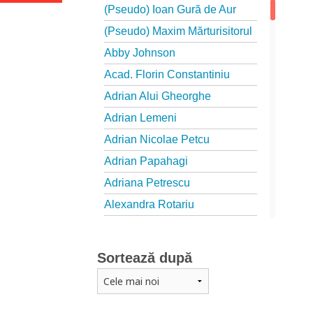
(Pseudo) Ioan Gură de Aur
(Pseudo) Maxim Mărturisitorul
Abby Johnson
Acad. Florin Constantiniu
Adrian Alui Gheorghe
Adrian Lemeni
Adrian Nicolae Petcu
Adrian Papahagi
Adriana Petrescu
Alexandra Rotariu
Alexandra Schmalzbach
Alexandru Creţu
Sortează după
Alexandru Elian
Alexandru Huțanu
Alexandru Lascarov-