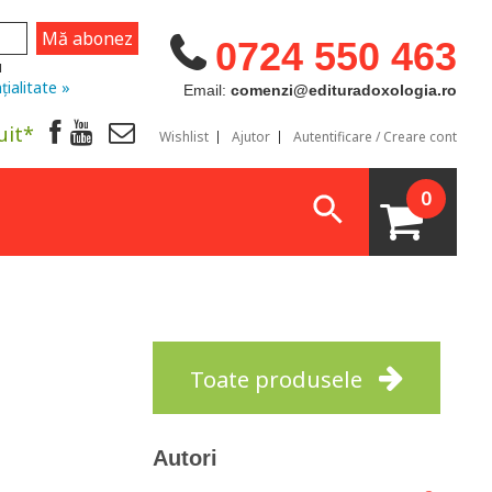
0724 550 463
u
țialitate »
Email:
comenzi@edituradoxologia.ro
uit*
Wishlist
Ajutor
Autentificare / Creare cont
0
Toate produsele
Autori