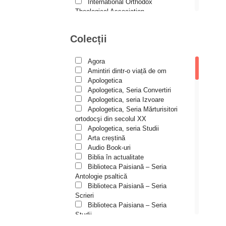
Andreea și Ana Maria
International Orthodox
Lemnaru
Theological Association
Istoria Bisericii
Andrei Dîrlău
Lecturi motivaționale
Colecții
Andrei Macar
Liturgică şi Pastorală
Muzică bisericească
Andrew Stephen Damick
Pateric
Agora
Patristică
Anthony Stehlin
Amintiri dintr-o viață de om
Pelerinaje/Turism
Apologetica
Araz Veliev
Poezie și proză creștină
Apologetica, Seria Convertiri
Predici/Omilii
Apologetica, seria Izvoare
Arhid. dr. Iulian-Ciprian Rusu
Psihoterapie ortodoxă
Apologetica, Seria Mărturisitori
Religie, știință, filosofie
Arhid. John Chryssavgis
ortodocşi din secolul XX
Sănătate/Stil de viaţă
Apologetica, seria Studii
Arhid. Laurean Mircea
Spiritualitate ortodoxă
Arta creștină
Studii
Audio Book-uri
Arhid. lect. univ. dr. Adrian-
Vieți de sfinți
Sorin Mihalache
Biblia în actualitate
Biblioteca Paisiană – Seria
Arhidiacon Alexandru Grigoraș
Antologie psaltică
Biblioteca Paisiană – Seria
Arhim. Athanasie
Scrieri
Stavrovouniotul
Biblioteca Paisiana – Seria
Arhim. Clement Haralam
Studii
Biblioteca Paisiană – Seria