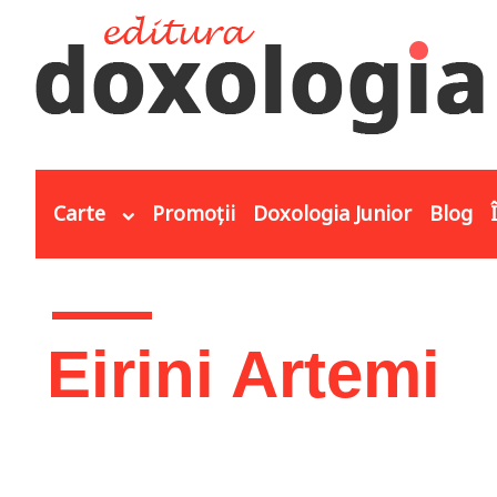
Mergi la conţinutul principal
Carte
Promoții
Doxologia Junior
Blog
Eşti aici
Eirini Artemi