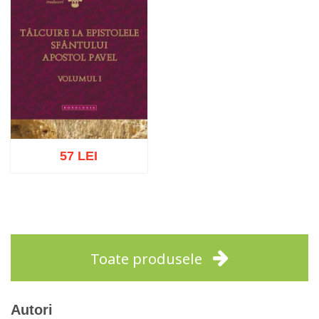
57 LEI
Adaugă în coș
Wishlist
Toate produsele
Autori