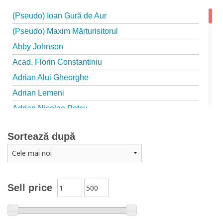
(Pseudo) Ioan Gură de Aur
(Pseudo) Maxim Mărturisitorul
Abby Johnson
Acad. Florin Constantiniu
Adrian Alui Gheorghe
Adrian Lemeni
Adrian Nicolae Petcu
Adrian Papahagi
Sortează după
Adriana Petrescu
Alexandra Rotariu
Alexandra Schmalzbach
Alexandru Creţu
Sell price
Alexandru Elian
Alexandru Huțanu