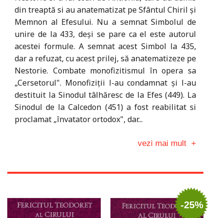
din treaptă si au anatematizat pe Sfântul Chiril și
Memnon al Efesului. Nu a semnat Simbolul de
unire de la 433, deși se pare ca el este autorul
acestei formule. A semnat acest Simbol la 435,
dar a refuzat, cu acest prilej, să anatematizeze pe
Nestorie. Combate monofizitismul în opera sa
„Cersetorul". Monofiziții l-au condamnat și l-au
destituit la Sinodul tâlhăresc de la Efes (449). La
Sinodul de la Calcedon (451) a fost reabilitat si
proclamat „învatator ortodox", dar...
vezi mai mult
+
-25%