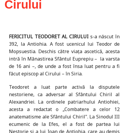
Cirului
FERICITUL TEODORET AL CIRULUI
s-a născut în
392, la Antiohia. A fost ucenicul lui Teodor de
Mopsuestia. Deschis către viața ascetică, acesta
intră în Mănastirea Sfântul Euprepiu – la varsta
de 16 ani –, de unde a fost însa luat pentru a fi
făcut episcop al Cirului – în Siria.
Teodoret a luat parte activă la disputele
nestoriene, ca adversar al Sfântului Chiril al
Alexandriei. La ordinele patriarhului Antiohiei,
acesta a redactat o „Combatere a celor 12
anatematisme ale Sfântului Chiril". La Sinodul III
ecumenic de la Efes, el a fost de partea lui
Nestorie si a lui Ioan de Antiohia, care au demis