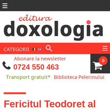
Mergi la conţinutul principal
CATEGORII
Abonare la newsletter
0
0724 550 463
Transport gratuit*
Biblioteca Pelerinului
Eşti aici
Fericitul Teodoret al