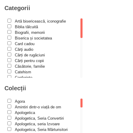
Alexandru Lascarov-Moldovanu
Categorii
Alexandru Mihăilă
Artă bisericească, iconografie
Alexandru Rădescu
Biblia tâlcuită
Alexandru Tkacenko
Biografii, memorii
Biserica și societatea
Alexis Torrance
Card cadou
Cărţi audio
Alina Ana Nistor
Cărți de rugăciuni
Alphonse de LAMARTINE
Cărți pentru copii
Căsătorie, familie
Amy Parker
Catehism
Conferințe
Ana Iacov
Cuvinte duhovniceşti
Colecții
Ana-Lorina Iacob
Dicționare
Dogmatică
Anastasiya Sokolova
Filocalia
Agora
International Orthodox Theological
Anca Apostol
Amintiri dintr-o viață de om
Association
Apologetica
Anca Vasiliu
Istoria Bisericii
Apologetica, Seria Convertiri
Lecturi motivaționale
Apologetica, seria Izvoare
Andreea Ogăraru
Liturgică şi Pastorală
Apologetica, Seria Mărturisitori