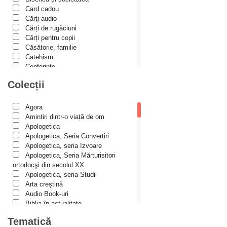
Alexis Torrance
Card cadou
Cărţi audio
Alina Ana Nistor
Cărți de rugăciuni
Alphonse de LAMARTINE
Cărți pentru copii
Căsătorie, familie
Amy Parker
Catehism
Conferințe
Ana Iacov
Cuvinte duhovniceşti
Colecții
Ana-Lorina Iacob
Dicționare
Dogmatică
Anastasiya Sokolova
Filocalia
Agora
International Orthodox Theological
Anca Apostol
Amintiri dintr-o viață de om
Association
Apologetica
Anca Vasiliu
Istoria Bisericii
Apologetica, Seria Convertiri
Lecturi motivaționale
Apologetica, seria Izvoare
Andreea Ogăraru
Liturgică şi Pastorală
Apologetica, Seria Mărturisitori
Andreea și Ana Maria Lemnaru
Muzică bisericească
ortodocşi din secolul XX
Pateric
Apologetica, seria Studii
Andrei Dîrlău
Patristică
Arta creștină
Pelerinaje/Turism
Andrei Macar
Audio Book-uri
Poezie și proză creștină
Biblia în actualitate
Andrew Stephen Damick
Predici/Omilii
Biblioteca Paisiană – Seria
Tematică
Psihoterapie ortodoxă
Antologie psaltică
Anthony Stehlin