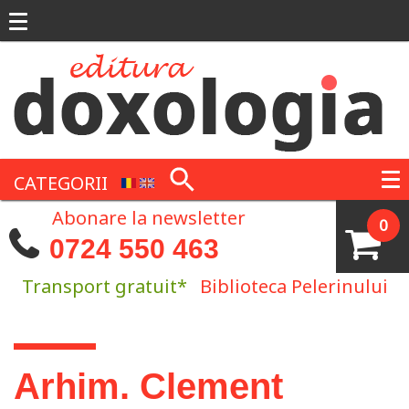
Mergi la conţinutul principal
CATEGORII
Abonare la newsletter
0
0724 550 463
Transport gratuit*
Biblioteca Pelerinului
Eşti aici
Arhim. Clement