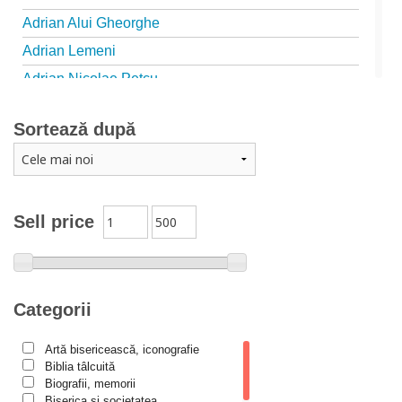
Adrian Alui Gheorghe
Adrian Lemeni
Adrian Nicolae Petcu
Adrian Papahagi
Sortează după
Adriana Petrescu
Alexandra Rotariu
Alexandra Schmalzbach
Alexandru Creţu
Sell price
Alexandru Elian
Alexandru Huțanu
Alexandru Lascarov-Moldovanu
Categorii
Alexandru Mihăilă
Artă bisericească, iconografie
Alexandru Rădescu
Biblia tâlcuită
Alexandru Tkacenko
Biografii, memorii
Biserica și societatea