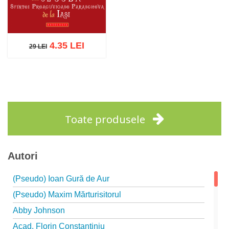
4.35 LEI
29 LEI
29 LEI
Adaugă în coș
Wishlist
Toate produsele
Autori
(Pseudo) Ioan Gură de Aur
(Pseudo) Maxim Mărturisitorul
Abby Johnson
Acad. Florin Constantiniu