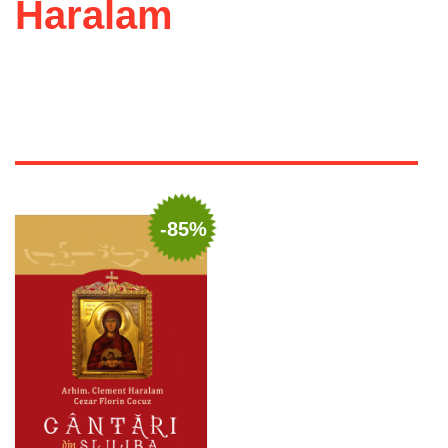
Haralam
-85%