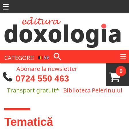
Mergi la conţinutul principal
CATEGORII
Abonare la newsletter
0
0724 550 463
Transport gratuit*
Biblioteca Pelerinului
Eşti aici
Tematică