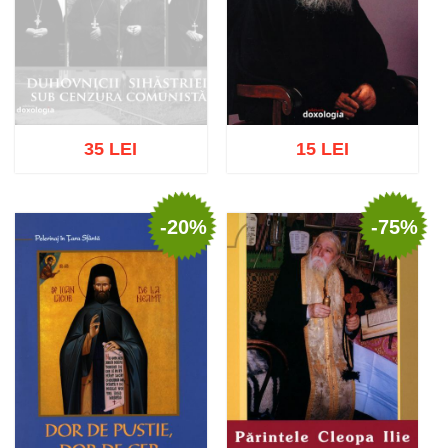
35 LEI
15 LEI
-20%
-75%
Stoc epuizat
Adaugă în coș
Wishlist