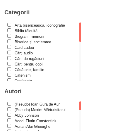
Luther
Categorii
martiriu
Marturisire de Credință
Artă bisericească, iconografie
Biblia tâlcuită
Mărturisitori
Biografii, memorii
Metafizică
Biserica și societatea
Card cadou
Minuni
Cărţi audio
Cărți de rugăciuni
misiologie
Cărți pentru copii
Misiune Pastorală
Căsătorie, familie
Catehism
paisianism
Conferințe
Cuvinte duhovniceşti
Parenting/Creșterea copiilor
Autori
Dicționare
Părinți duhovnicești
Dogmatică
Filocalia
(Pseudo) Ioan Gură de Aur
Pe înțelesul copiilor
International Orthodox Theological
(Pseudo) Maxim Mărturisitorul
Pocăință
Association
Abby Johnson
Istoria Bisericii
Acad. Florin Constantiniu
Prigoana comunistă
Lecturi motivaționale
Adrian Alui Gheorghe
Liturgică şi Pastorală