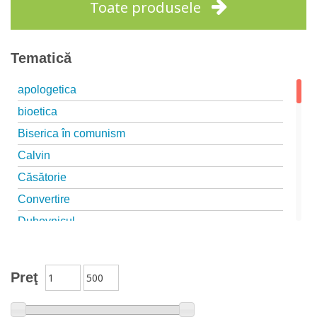
Toate produsele
Tematică
apologetica
bioetica
Biserica în comunism
Calvin
Căsătorie
Convertire
Duhovnicul
Educație
Familia creștină
Preţ
isihasm
islam