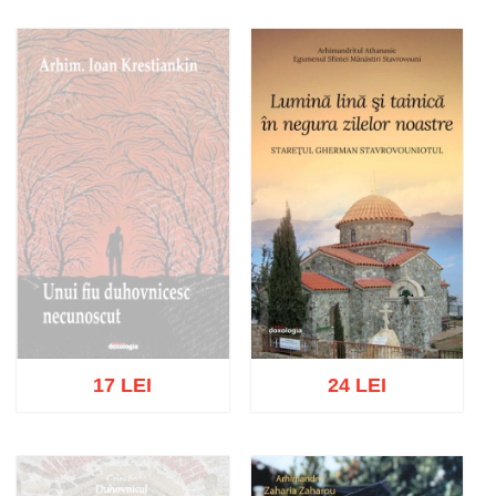
Stoc epuizat
Stoc epuizat
17 LEI
24 LEI
Stoc epuizat
Adaugă în coș
Wishlist