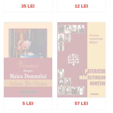
35 LEI
12 LEI
Stoc epuizat
Adaugă în coș
Wishlist
5 LEI
57 LEI