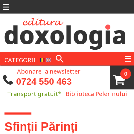
Mergi la conţinutul principal
CATEGORII
Abonare la newsletter
0
0724 550 463
Transport gratuit*
Biblioteca Pelerinului
Eşti aici
Sfinții Părinți