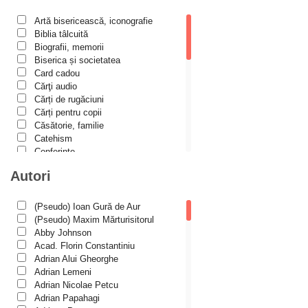
Metafizică
Artă bisericească, iconografie
Minuni
Biblia tâlcuită
misiologie
Biografii, memorii
Biserica și societatea
Misiune Pastorală
Card cadou
Cărţi audio
paisianism
Cărți de rugăciuni
Parenting/Creșterea copiilor
Cărți pentru copii
Căsătorie, familie
Părinți duhovnicești
Catehism
Conferințe
Pe înțelesul copiilor
Cuvinte duhovniceşti
Autori
Pocăință
Dicționare
Dogmatică
Prigoana comunistă
Filocalia
(Pseudo) Ioan Gură de Aur
International Orthodox Theological
protestantism
(Pseudo) Maxim Mărturisitorul
Association
Abby Johnson
Reforma
Istoria Bisericii
Acad. Florin Constantiniu
Lecturi motivaționale
Adrian Alui Gheorghe
Rugăciune
Liturgică şi Pastorală
Adrian Lemeni
rugaciunea inimii
Muzică bisericească
Adrian Nicolae Petcu
Pateric
Adrian Papahagi
școala paisiană