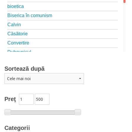
bioetica
Biserica în comunism
Calvin
Căsătorie
Convertire
Duhovnicul
Educație
Sortează după
Familia creștină
isihasm
islam
Luther
Preţ
martiriu
Marturisire de Credință
Mărturisitori
Categorii