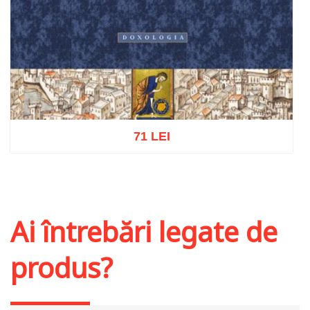
71 LEI
Adaugă în coș
Wishlist
Ai întrebări legate de
produs?