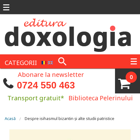
Mergi la conţinutul principal
CATEGORII
Abonare la newsletter
0
0724 550 463
Transport gratuit*
Biblioteca Pelerinului
Eşti aici
Acasă
Despre isihasmul bizantin și alte studii patristice