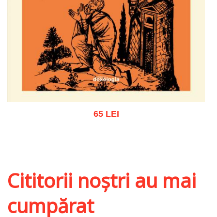
65 LEI
Adaugă în coș
Wishlist
Cititorii noștri au mai
cumpărat