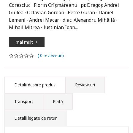
Coresciuc ∙ Florin Crîșmăreanu ∙ pr. Dragoș Andrei
Giulea ∙ Octavian Gordon ∙ Petre Guran ∙ Daniel
Lemeni ∙ Andrei Macar ∙ diac. Alexandru Mihăilă ∙
Mihail Mitrea ∙ Iustinian Ioan...
mai mult
+
( 0 review-uri)
Detalii despre produs
Review-uri
Transport
Plată
Detalii legate de retur