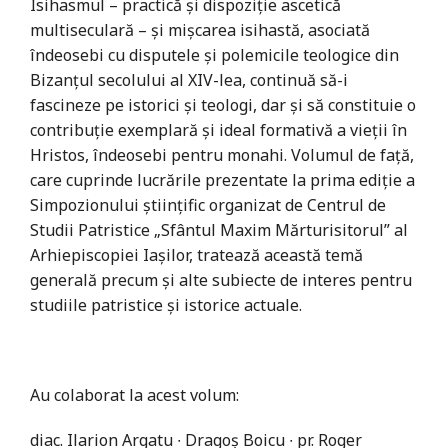
Isihasmul – practică și dispoziție ascetică
multiseculară – și mișcarea isihastă, asociată
îndeosebi cu disputele și polemicile teologice din
Bizanțul secolului al XIV-lea, continuă să-i
fascineze pe istorici și teologi, dar și să constituie o
contribuție exemplară și ideal formativă a vieții în
Hristos, îndeosebi pentru monahi. Volumul de față,
care cuprinde lucrările prezentate la prima ediție a
Simpozionului științific organizat de Centrul de
Studii Patristice „Sfântul Maxim Mărturisitorul” al
Arhiepiscopiei Iașilor, tratează această temă
generală precum și alte subiecte de interes pentru
studiile patristice și istorice actuale.
Au colaborat la acest volum:
diac. Ilarion Argatu ∙ Dragoș Boicu ∙ pr. Roger