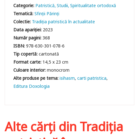
Categorie:
Patristică
Studii
Spiritualitate ortodoxă
Tematică:
Sfinții Părinți
Colectie:
Tradiția patristică în actualitate
Data apariției:
2023
Număr pagini:
368
ISBN:
978-630-301-078-6
Tip copertă:
cartonată
Format carte:
14,5 x 23 cm
Culoare interior:
monocrom
isihasm
carti patristica
Editura Doxologia
Alte cărți din
Tradiția