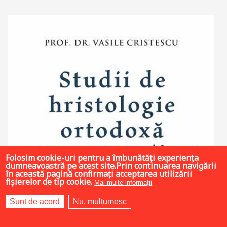
Adaugă în coș
Wishlist
Folosim cookie-uri pentru a îmbunătăți experiența
dumneavoastră pe acest site.Prin continuarea navigării
în această pagină confirmați acceptarea utilizării
fișierelor de tip cookie.
Mai multe informații
Sunt de acord
Nu, mulțumesc