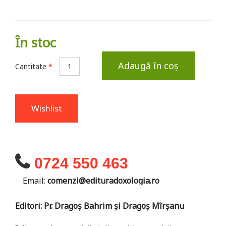
În stoc
Adaugă în coș
Cantitate
*
Wishlist
0724 550 463
Email:
comenzi@edituradoxologia.ro
Editori: Pr. Dragoș Bahrim și Dragoș Mîrșanu