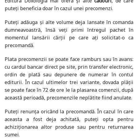
Editura Doxologia mai oferă și alte
cadouri
, de care
puteți beneficia doar în cazul unei precomenzi.
Puteți adăuga și alte volume deja lansate în comanda
dumneavoastră, însă veți primi întregul pachet în
momentul lansării cărții pe care ați solicitat-o ca
precomandă.
Plata precomenzii se poate face ramburs sau în avans:
cu cardul bancar direct pe site, prin transfer electronic,
ordin de plată sau depunere de numerar în contul
editurii. În cazul ultimelor trei variante, dovada plății
se poate face în 72 de ore le la plasarea comenzii, după
această perioadă, precomenzile neplătite fiind anulate.
Puteți renunța oricând la precomandă. În cazul în care
aceasta a fost deja achitată, puteți opta pentru
achiziționarea altor produse sau pentru returnarea
sumei.