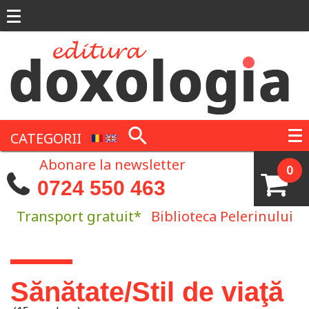
Mergi la conţinutul principal
CATEGORII
Abonare la newsletter
0
0724 550 463
Transport gratuit*
Biblioteca Pelerinului
Eşti aici
Sănătate/Stil de viaţă