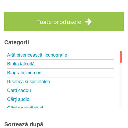
Stoc epuizat
Toate produsele
Categorii
Artă bisericească, iconografie
Biblia tâlcuită
Biografii, memorii
Biserica și societatea
Card cadou
Cărţi audio
Cărți de rugăciuni
Cărți pentru copii
Sortează după
Căsătorie, familie