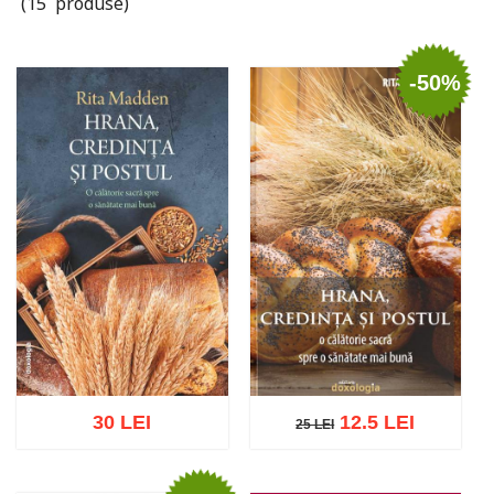
(15 produse)
-50%
30 LEI
12.5 LEI
25 LEI
25 LEI