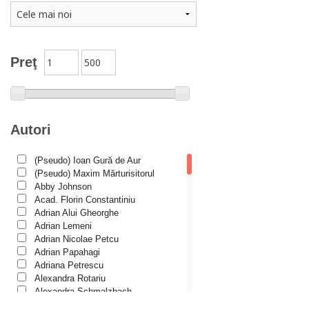
Catehism
Conferințe
Cuvinte duhovniceşti
Preţ
Dicționare
Dogmatică
Filocalia
Autori
International Orthodox Theological Association
(Pseudo) Ioan Gură de Aur
Istoria Bisericii
(Pseudo) Maxim Mărturisitorul
Lecturi motivaționale
Abby Johnson
Acad. Florin Constantiniu
Liturgică şi Pastorală
Adrian Alui Gheorghe
Adrian Lemeni
Muzică bisericească
Adrian Nicolae Petcu
Pateric
Adrian Papahagi
Adriana Petrescu
Patristică
Alexandra Rotariu
Alexandra Schmalzbach
Pelerinaje/Turism
Alexandru Creţu