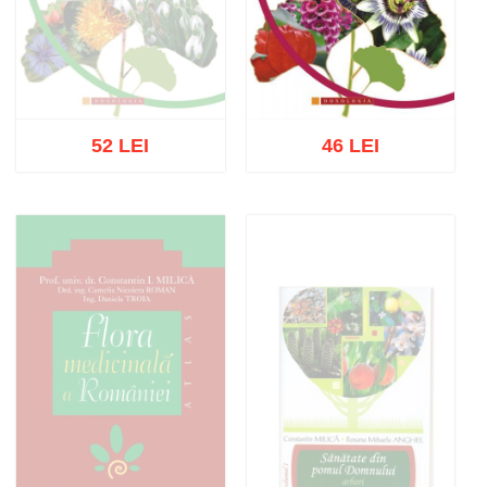
52 LEI
46 LEI
Stoc epuizat
Adaugă în coș
Wishlist