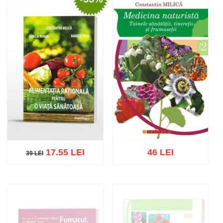
Stoc epuizat
Adaugă în coș
Wishlist
17.55 LEI
46 LEI
39 LEI
39 LEI
Adaugă în coș
Wishlist
Adaugă în coș
Wishlist