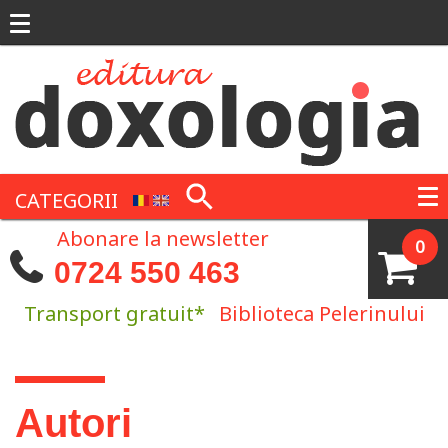
Mergi la conţinutul principal
CATEGORII
Abonare la newsletter
0
0724 550 463
Transport gratuit*
Biblioteca Pelerinului
Eşti aici
Autori