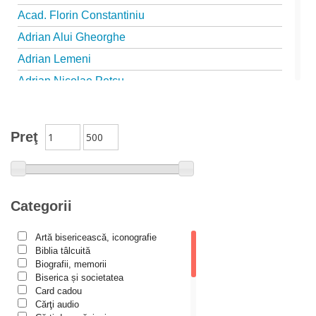
Acad. Florin Constantiniu
Adrian Alui Gheorghe
Adrian Lemeni
Adrian Nicolae Petcu
Adrian Papahagi
Adriana Petrescu
Preţ
Alexandra Rotariu
Alexandra Schmalzbach
Alexandru Creţu
Categorii
Alexandru Elian
Alexandru Huțanu
Artă bisericească, iconografie
Biblia tâlcuită
Alexandru Lascarov-Moldovanu
Biografii, memorii
Alexandru Mihăilă
Biserica și societatea
Card cadou
Alexandru Rădescu
Cărţi audio