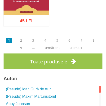
45 LEI
Pagini
1
2
3
4
5
6
7
8
Adaugă în coș
Wishlist
9
…
următor ›
ultima »
Toate produsele
Autori
(Pseudo) Ioan Gură de Aur
(Pseudo) Maxim Mărturisitorul
Abby Johnson