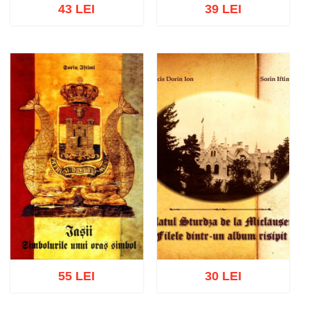
43 LEI
39 LEI
Stoc epuizat
Adaugă în coș
Wishlist
55 LEI
30 LEI