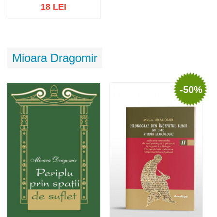
18 LEI
Stoc epuizat
Mioara Dragomir
-50%