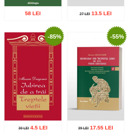
58 LEI
13.5 LEI
27 LEI
27 LEI
-85%
-55%
Adaugă în coș
Wishlist
Adaugă în coș
Wishlist
4.5 LEI
17.55 LEI
30 LEI
39 LEI
30 LEI
39 LEI