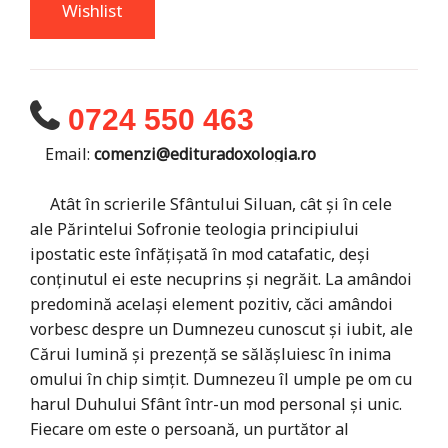
Wishlist
0724 550 463
Email:
comenzi@edituradoxologia.ro
Atât în scrierile Sfântului Siluan, cât și în cele
ale Părintelui Sofronie teologia principiului
ipostatic este înfățișată în mod catafatic, deși
conținutul ei este necuprins și negrăit. La amândoi
predomină același element pozitiv, căci amândoi
vorbesc despre un Dumnezeu cunoscut și iubit, ale
Cărui lumină și prezență se sălășluiesc în inima
omului în chip simțit. Dumnezeu îl umple pe om cu
harul Duhului Sfânt într-un mod personal și unic.
Fiecare om este o persoană, un purtător al