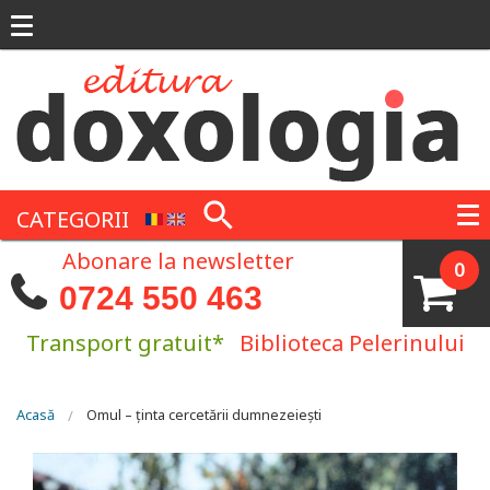
Mergi la conţinutul principal
CATEGORII
Abonare la newsletter
0
0724 550 463
Transport gratuit*
Biblioteca Pelerinului
Eşti aici
Acasă
Omul – ținta cercetării dumnezeiești