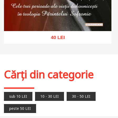
40 LEI
Adaugă în coș
Wishlist
Cărți din categorie
sub 10 LEI
10 - 30 LEI
30 - 50 LEI
peste 50 LEI