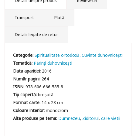
Detalii despre produs
Review-uri
Transport
Plată
Detalii legate de retur
Categorie:
Spiritualitate ortodoxă
Cuvinte duhovniceşti
Tematică:
Părinți duhovnicești
Data apariției:
2016
Număr pagini:
264
ISBN:
978-606-666-585-8
Tip copertă:
broșată
Format carte:
14 x 23 cm
Culoare interior:
monocrom
Dumnezeu
Ziditorul
caile vietii