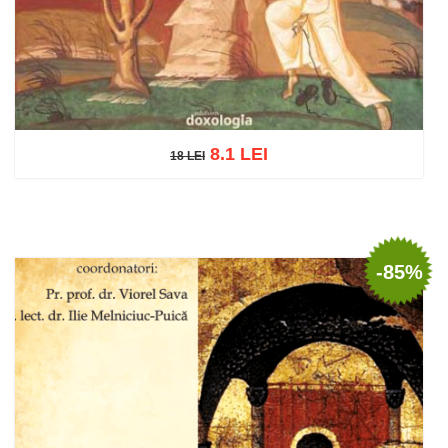
8.1 LEI
18 LEI
18 LEI
Adaugă în coș
Wishlist
-85%