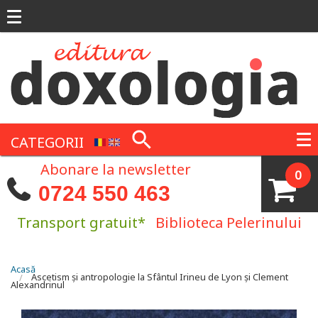
Mergi la conţinutul principal
CATEGORII
Abonare la newsletter
0
0724 550 463
Transport gratuit*
Biblioteca Pelerinului
Eşti aici
Acasă
Ascetism şi antropologie la Sfântul Irineu de Lyon şi Clement
Alexandrinul