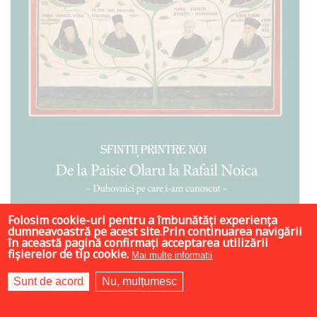
Folosim cookie-uri pentru a îmbunătăți experiența
dumneavoastră pe acest site.Prin continuarea navigării
11 LEI
20 LEI
în această pagină confirmați acceptarea utilizării
fișierelor de tip cookie.
Mai multe informații
20 LEI
Sunt de acord
Nu, mulțumesc
Stoc epuizat