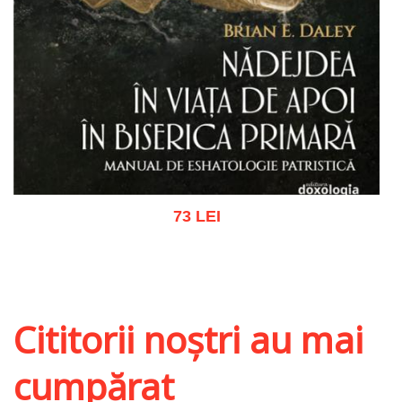
73 LEI
Adaugă în coș
Wishlist
Cititorii noștri au mai
cumpărat