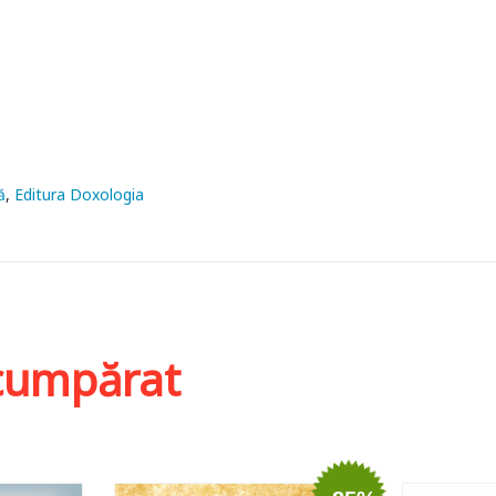
ă
Editura Doxologia
i cumpărat