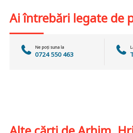
Adaugă în coș
Wishlist
Adaugă în coș
Wis
Ai întrebări legate de
Ne poți suna la
L
0724 550 463
Alte cărți de
Arhim. Hr