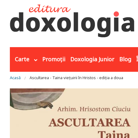
Mergi la conţinutul principal
Carte
Promoții
Doxologia Junior
Blog
Eşti aici
Acasă
Ascultarea - Taina viețuirii în Hristos - ediția a doua