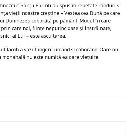
ezeu!” Sfinții Părinți au spus în repetate rânduri și
sența vieții noastre creștine – Vestea cea Bună pe care
lui Dumnezeu coborâtă pe pământ. Modul în care
prin care noi, ființe neputincioase și înstrăinate,
nici ai Lui – este ascultarea.
ul Iacob a văzut îngerii urcând și coborând. Oare nu
ea monahală nu este numită ea oare viețuire