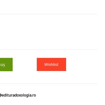
coș
Wishlist
edituradoxologia.ro