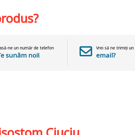
hlist
Adaugă în coș
Wishlist
Adaug
 produs?
asă-ne un număr de telefon
Vrei să ne trimiți un
Te sunăm noi!
email?
isostom Ciuciu