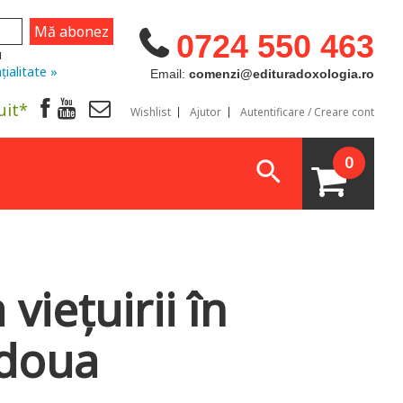
0724 550 463
u
țialitate »
Email:
comenzi@edituradoxologia.ro
uit*
Wishlist
Ajutor
Autentificare / Creare cont
0
viețuirii în
 doua