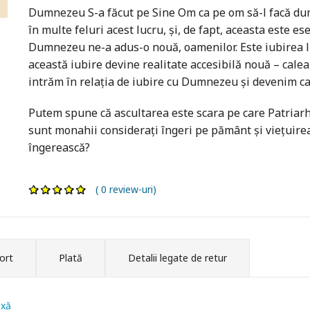
Dumnezeu S-a făcut pe Sine Om ca pe om să-l facă dumn
în multe feluri acest lucru, și, de fapt, aceasta este e
Dumnezeu ne-a adus-o nouă, oamenilor. Este iubirea 
această iubire devine realitate accesibilă nouă – calea 
intrăm în relația de iubire cu Dumnezeu și devenim cas
Putem spune că ascultarea este scara pe care Patriarh
sunt monahii considerați îngeri pe pământ și viețuir
îngerească?
( 0 review-uri)
ort
Plată
Detalii legate de retur
oxă