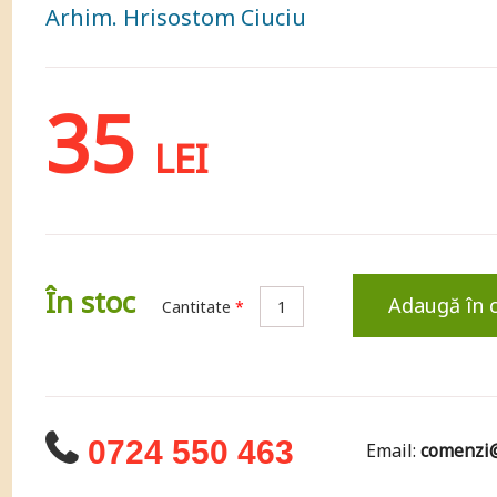
Arhim. Hrisostom Ciuciu
35
LEI
În stoc
Adaugă în 
Cantitate
*
0724 550 463
Email:
comenzi@