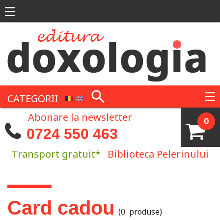
Mergi la conţinutul principal
CATEGORII
Abonare la newsletter
0
0724 550 463
Transport gratuit*
Biblioteca Pelerinului
Eşti aici
Card cadou
(0 produse)