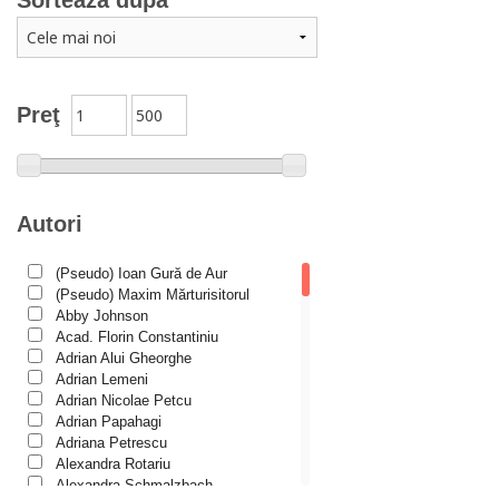
Sortează după
Căsătorie, familie
Catehism
Conferințe
Cuvinte duhovniceşti
Preţ
Dicționare
Dogmatică
Filocalia
Autori
International Orthodox Theological Association
(Pseudo) Ioan Gură de Aur
Istoria Bisericii
(Pseudo) Maxim Mărturisitorul
Lecturi motivaționale
Abby Johnson
Acad. Florin Constantiniu
Liturgică şi Pastorală
Adrian Alui Gheorghe
Adrian Lemeni
Muzică bisericească
Adrian Nicolae Petcu
Pateric
Adrian Papahagi
Adriana Petrescu
Patristică
Alexandra Rotariu
Alexandra Schmalzbach
Pelerinaje/Turism