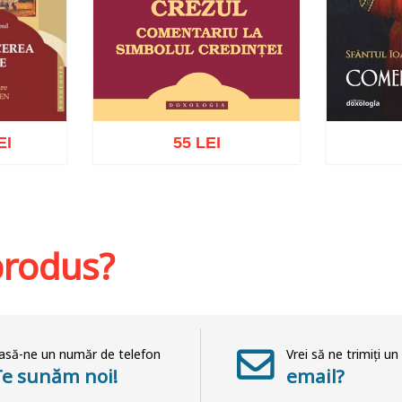
EI
55 LEI
hlist
Adaugă în coș
Wishlist
Adaug
 produs?
asă-ne un număr de telefon
Vrei să ne trimiți un
Te sunăm noi!
email?