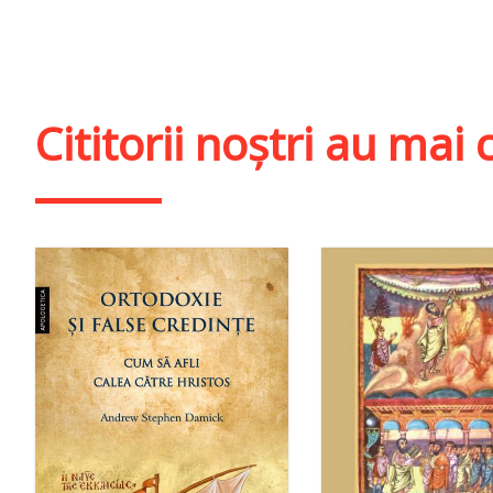
Adaugă în coș
Wishlist
Adaugă în coș
Wishl
Cititorii noștri au ma