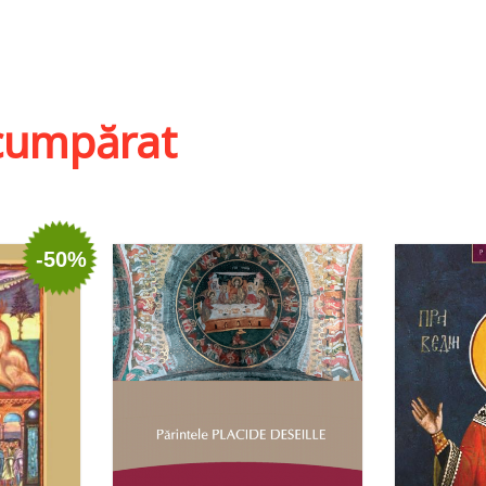
Adau
ist
Adaugă în coș
Wishlist
i cumpărat
-50%