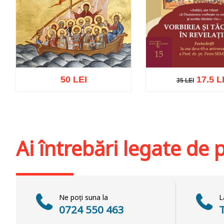
50 LEI
17.5 L
35 LEI
35 LEI
Adaugă în coș
Wishlist
Adaugă în coș
Wis
Ai întrebări legate de
Ne poți suna la
L
0724 550 463