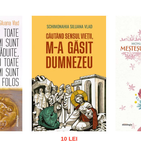
ist
Adaugă în coș
Wishlist
Adau
10 LEI