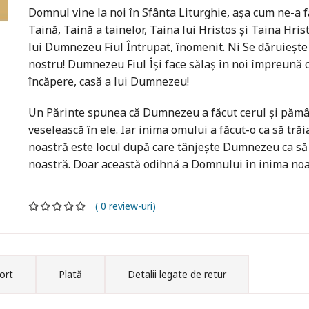
Domnul vine la noi în Sfânta Liturghie, așa cum ne-a fă
Taină, Taină a tainelor, Taina lui Hristos și Taina Hr
lui Dumnezeu Fiul Întrupat, înomenit. Ni Se dăruiește
nostru! Dumnezeu Fiul Își face sălaș în noi împreună c
încăpere, casă a lui Dumnezeu!
Un Părinte spunea că Dumnezeu a făcut cerul și pământu
veselească în ele. Iar inima omului a făcut-o ca să trăi
noastră este locul după care tânjește Dumnezeu ca să 
noastră. Doar această odihnă a Domnului în inima noa
( 0 review-uri)
ort
Plată
Detalii legate de retur