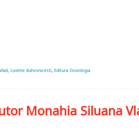
Vlad
cuvinte duhovnicesti
Editura Doxologia
autor Monahia Siluana Vl