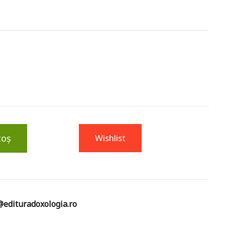
coș
Wishlist
edituradoxologia.ro