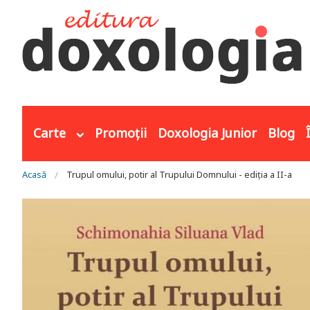
Mergi la conţinutul principal
Carte
Promoții
Doxologia Junior
Blog
Eşti aici
Acasă
Trupul omului, potir al Trupului Domnului - ediția a II-a