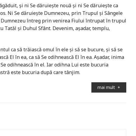
găduit, și ni Se dăruiește nouă și ni Se dăruiește ca
istos. Ni Se dăruiește Dumnezeu, prin Trupul și Sângele
 Dumnezeu întreg prin venirea Fiului întrupat în trupul
u Tatăl și Duhul Sfânt. Devenim, așadar, templu,
l ca să trăiască omul în ele și să se bucure, și să se
ască El în ea, ca să Se odihnească El în ea. Așadar, inima
Se odihnească în el. Iar odihna Lui este bucuria
stră este bucuria după care tânjim.
mai mult
+