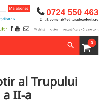
0724 550 463
u
țialitate »
Email:
comenzi@edituradoxologia.ro
uit*
Wishlist
Ajutor
Autentificare / Creare cont
0
tir al Trupului
a II-a