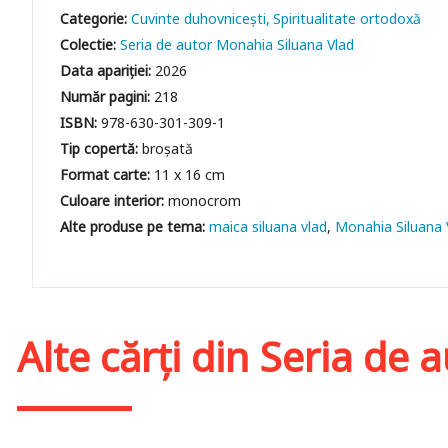
Categorie:
Cuvinte duhovniceşti
Spiritualitate ortodoxă
Colectie:
Seria de autor Monahia Siluana Vlad
Data apariției:
2026
Număr pagini:
218
ISBN:
978-630-301-309-1
Tip copertă:
broșată
Format carte:
11 x 16 cm
Culoare interior:
monocrom
maica siluana vlad
Monahia Siluana 
Alte cărți din
Seria de 