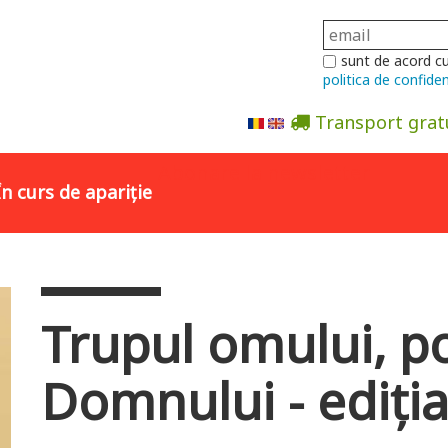
sunt de acord c
politica de confiden
Transport grat
Abonare la newsletter
În curs de apariție
Trupul omului, po
Domnului - ediția 