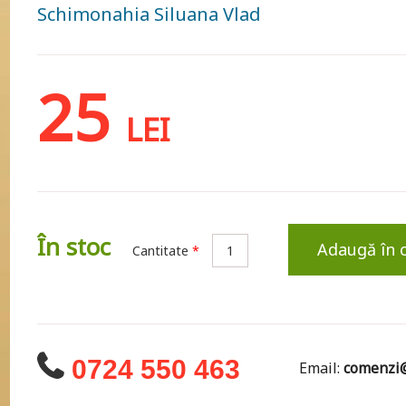
Schimonahia Siluana Vlad
25
LEI
În stoc
Adaugă în 
Cantitate
*
0724 550 463
Email:
comenzi@