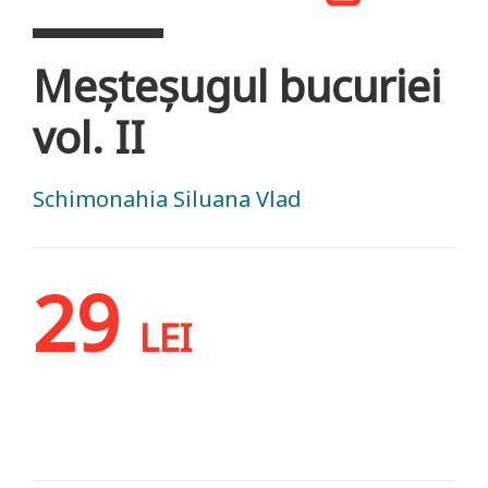
Meşteşugul bucuriei
vol. II
Schimonahia Siluana Vlad
29
LEI