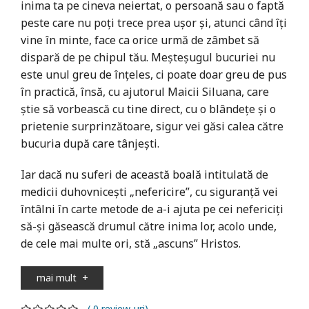
inima ta pe cineva neiertat, o persoană sau o faptă
peste care nu poți trece prea ușor și, atunci când îți
vine în minte, face ca orice urmă de zâmbet să
dispară de pe chipul tău. Meșteșugul bucuriei nu
este unul greu de înțeles, ci poate doar greu de pus
în practică, însă, cu ajutorul Maicii Siluana, care
știe să vorbească cu tine direct, cu o blândețe și o
prietenie surprinzătoare, sigur vei găsi calea către
bucuria după care tânjești.
Iar dacă nu suferi de această boală intitulată de
medicii duhovnicești „nefericire”, cu siguranță vei
întâlni în carte metode de a-i ajuta pe cei nefericiți
să-și găsească drumul către inima lor, acolo unde,
de cele mai multe ori, stă „ascuns” Hristos.
mai mult
+
( 0 review-uri)