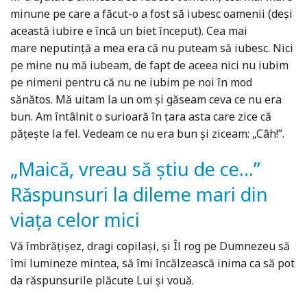
minune pe care a făcut-o a fost să iubesc oamenii (deși
această iubire e încă un biet început). Cea mai
mare neputință a mea era că nu puteam să iubesc. Nici
pe mine nu mă iubeam, de fapt de aceea nici nu iubim
pe nimeni pentru că nu ne iubim pe noi în mod
sănătos. Mă uitam la un om și găseam ceva ce nu era
bun. Am întâlnit o surioară în țara asta care zice că
pățește la fel. Vedeam ce nu era bun și ziceam: „Câh!”.
„Maică, vreau să știu de ce...”
Răspunsuri la dileme mari din
viața celor mici
Vă îmbrățișez, dragi copilași, și Îl rog pe Dumnezeu să
îmi lumineze mintea, să îmi încălzească inima ca să pot
da răspunsurile plăcute Lui și vouă.