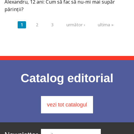
Alexandru, 12 ani: Cum să fac să nu-mi mai supăr
părinții?
Pagini
1
2
3
următor ›
ultima »
Catalog editorial
vezi tot catalogul