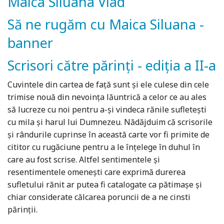
Maica Siluana Vlad
Să ne rugăm cu Maica Siluana -
banner
Scrisori către părinți - ediția a II-a
Cuvintele din cartea de față sunt și ele culese din cele
trimise nouă din nevoința lăuntrică a celor ce au ales
să lucreze cu noi pentru a-și vindeca rănile sufletești
cu mila și harul lui Dumnezeu. Nădăjduim că scrisorile
și rândurile cuprinse în această carte vor fi primite de
cititor cu rugăciune pentru a le înțelege în duhul în
care au fost scrise. Altfel sentimentele și
resentimentele omenești care exprimă durerea
sufletului rănit ar putea fi catalogate ca pătimașe și
chiar considerate călcarea poruncii de a ne cinsti
părinții.