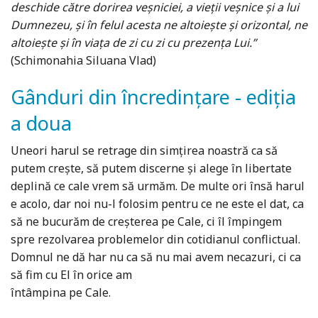
deschide către dorirea veșniciei, a vieții veșnice și a lui
Dumnezeu, și în felul acesta ne altoiește și orizontal, ne
altoiește și în viața de zi cu zi cu prezența Lui.”
(Schimonahia Siluana Vlad)
Gânduri din încredințare - ediția
a doua
Uneori harul se retrage din simțirea noastră ca să
putem crește, să putem discerne și alege în libertate
deplină ce cale vrem să urmăm. De multe ori însă harul
e acolo, dar noi nu-l folosim pentru ce ne este el dat, ca
să ne bucurăm de creșterea pe Cale, ci îl împingem
spre rezolvarea problemelor din cotidianul conflictual.
Domnul ne dă har nu ca să nu mai avem necazuri, ci ca
să fim cu El în orice am
întâmpina pe Cale.