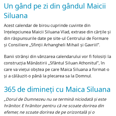
Un gând pe zi din gândul Maicii
Siluana
Acest calendar de birou cuprinde cuvinte din
înțelepciunea Maicii Siluana Vlad, extrase din cărțile și
din răspunsurile date pe site-ul Centrului de Formare
și Consiliere „Sfinții Arhangheli Mihail și Gavriil”.
Banii strânși din vânzarea calendarului vor fi folosiți la
construcția Mănăstirii „Sfântul Siluan Athonitul”, în
care va viețui obștea pe care Maica Siluana a format-o
și a călăuzit-o până la plecarea sa la Domnul.
365 de dimineți cu Maica Siluana
„Dorul de Dumnezeu nu se termină niciodată și este
hrănitor. E hrănitor pentru că ne scoate dorirea din
efemer, ne scoate dorirea de pe orizontală și o