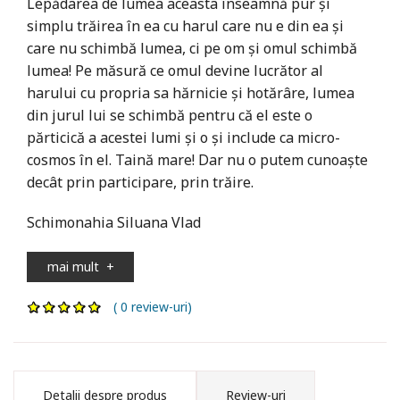
Lepădarea de lumea aceasta înseamnă pur și
simplu trăirea în ea cu harul care nu e din ea și
care nu schimbă lumea, ci pe om și omul schimbă
lumea! Pe măsură ce omul devine lucrător al
harului cu propria sa hărnicie și hotărâre, lumea
din jurul lui se schimbă pentru că el este o
părticică a acestei lumi și o și include ca micro-
cosmos în el. Taină mare! Dar nu o putem cunoaște
decât prin participare, prin trăire.
Schimonahia Siluana Vlad
mai mult
+
( 0 review-uri)
Detalii despre produs
Review-uri