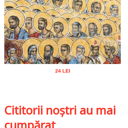
24 LEI
Adaugă în coș
Wishlist
Cititorii noștri au mai
cumpărat