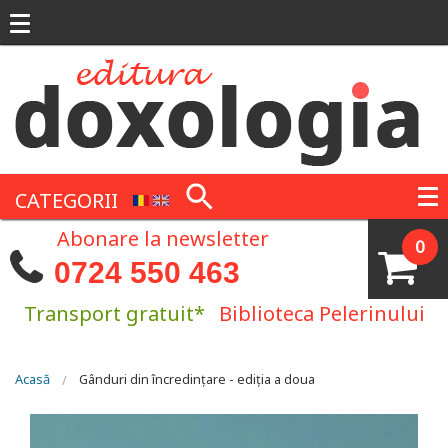
Mergi la conţinutul principal
CATEGORII
Abonare la newsletter
0
0724 550 463
Transport gratuit*
Biblioteca Pelerinului
Eşti aici
Acasă
Gânduri din încredințare - ediția a doua