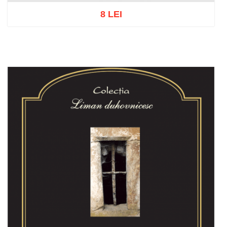
8 LEI
Adaugă în coș
Wishlist