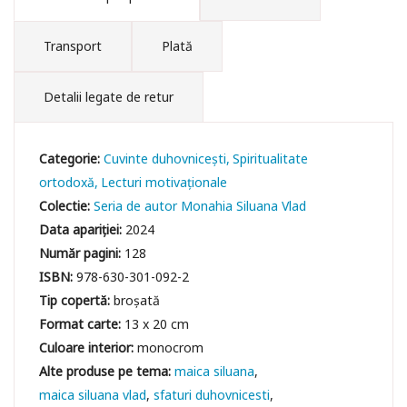
Transport
Plată
Detalii legate de retur
Categorie:
Cuvinte duhovniceşti
Spiritualitate
ortodoxă
Lecturi motivaționale
Colectie:
Seria de autor Monahia Siluana Vlad
Data apariției:
2024
Număr pagini:
128
ISBN:
978-630-301-092-2
Tip copertă:
broșată
Format carte:
13 x 20 cm
Culoare interior:
monocrom
maica siluana
maica siluana vlad
sfaturi duhovnicesti