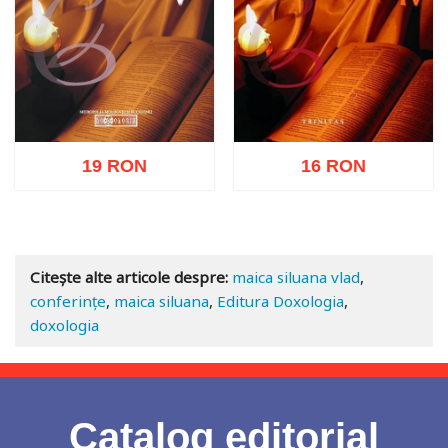
19 RON
16 RON
Adaugă în coș
Wishlist
Adaugă în coș
Wishlist
Citește alte articole despre:
maica siluana vlad
,
conferințe
,
maica siluana
,
Editura Doxologia
,
doxologia
Catalog editorial