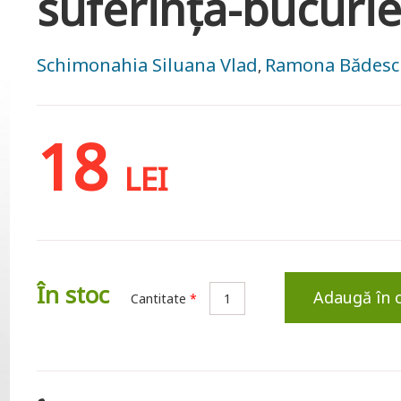
suferință-bucuri
Schimonahia Siluana Vlad
Ramona Bădesc
,
18
LEI
În stoc
Adaugă în 
Cantitate
*