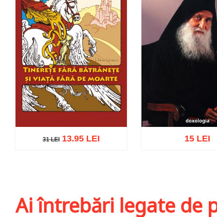
13.95 LEI
15 LEI
31 LEI
31 LEI
Adaugă în coș
Wis
Adaugă în coș
Wishlist
Ai întrebări legate de