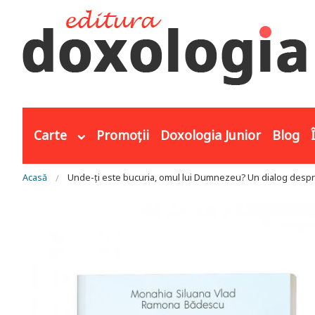
Mergi la conţinutul principal
Carte
Promoții
Doxologia Junior
Blog
Eşti aici
Acasă
Unde-ți este bucuria, omul lui Dumnezeu? Un dialog despr