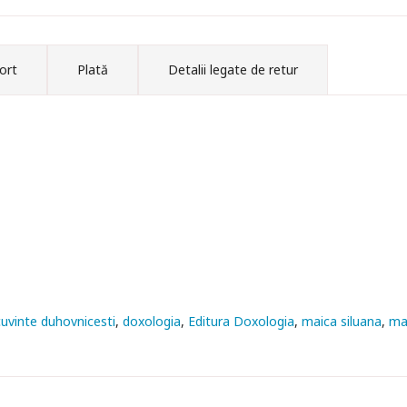
ort
Plată
Detalii legate de retur
cuvinte duhovnicesti
doxologia
Editura Doxologia
maica siluana
mai