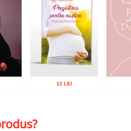
12 LEI
St
hlist
Adaugă în coș
Wishlist
 produs?