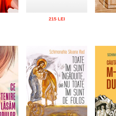
215 LEI
ist
Adaugă în coș
Wishlist
Adau