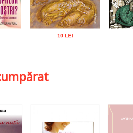
10 LEI
ist
Adaugă în coș
Wishlist
Adau
i cumpărat