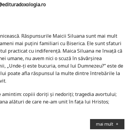
edituradoxologia.ro
nicească. Răspunsurile Maicii Siluana sunt mai mult
ameni mai puțini familiari cu Biserica. Ele sunt sfaturi
tul practicat cu indiferență. Maica Siluana ne învață că
ei umane, nu avem nici o scuză în săvârșirea
hii, „Unde-ți este bucuria, omul lui Dumnezeu?” este de
lui poate afla răspunsul la multe dintre întrebările la
it.
mintim: copiii doriți și nedoriți; tragedia avortului;
na alături de care ne-am unit în fața lui Hristos;
mai mult
+