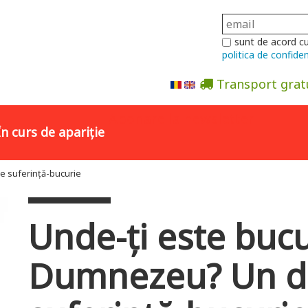
sunt de acord c
politica de confiden
Transport grat
Abonare la newsletter
În curs de apariție
e suferință-bucurie
Unde-ți este bucu
Dumnezeu? Un di