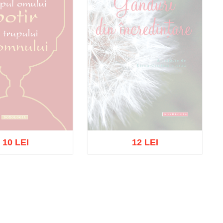
10 LEI
12 LEI
Stoc epuizat
oc epuizat