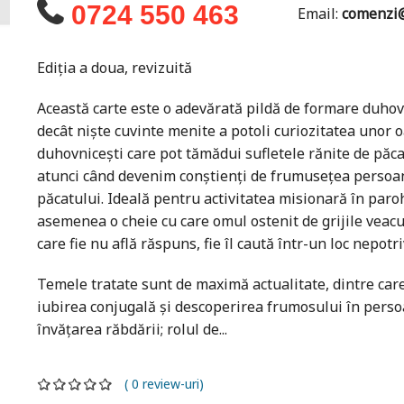
0724 550 463
Email:
comenzi@
Ediția a doua, revizuită
Această carte este o adevărată pildă de formare duhov
decât niște cuvinte menite a potoli curiozitatea unor o
duhovnicești care pot tămădui sufletele rănite de păca
atunci când devenim conștienți de frumusețea persoan
păcatului. Ideală pentru activitatea misionară în paro
asemenea o cheie cu care omul ostenit de grijile veacu
care fie nu află răspuns, fie îl caută într-un loc nepotriv
Temele tratate sunt de maximă actualitate, dintre care a
iubirea conjugală și descoperirea frumosului în persoa
învățarea răbdării; rolul de...
( 0 review-uri)