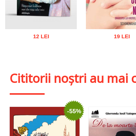
12 LEI
19 LEI
Adaugă în coș
Wishlist
Adaugă în coș
Wishl
Cititorii noștri au ma
-55%