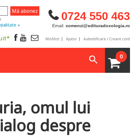
0724 550 463
u
țialitate »
Email:
comenzi@edituradoxologia.ro
uit*
Wishlist
Ajutor
Autentificare / Creare cont
0
ria, omul lui
alog despre