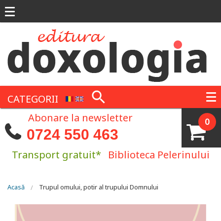
Mergi la conţinutul principal
CATEGORII
Abonare la newsletter
0
0724 550 463
Transport gratuit*
Biblioteca Pelerinului
Eşti aici
Acasă
Trupul omului, potir al trupului Domnului