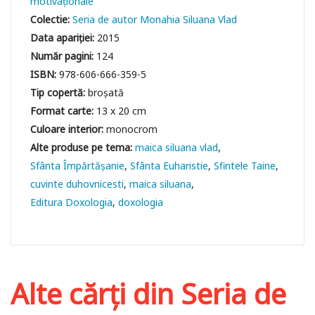
motivaționale
Colectie:
Seria de autor Monahia Siluana Vlad
Data apariției:
2015
Număr pagini:
124
ISBN:
978-606-666-359-5
Tip copertă:
broșată
Format carte:
13 x 20 cm
Culoare interior:
monocrom
maica siluana vlad
Sfânta Împărtășanie
Sfânta Euharistie
Sfintele Taine
cuvinte duhovnicesti
maica siluana
Editura Doxologia
doxologia
Alte cărți din
Seria de