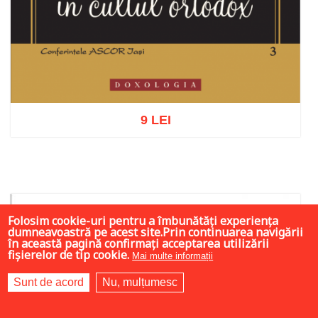
9 LEI
Adaugă în coș
Wishlist
Folosim cookie-uri pentru a îmbunătăți experiența
dumneavoastră pe acest site.Prin continuarea navigării
în această pagină confirmați acceptarea utilizării
fișierelor de tip cookie.
Mai multe informații
Sunt de acord
Nu, mulțumesc