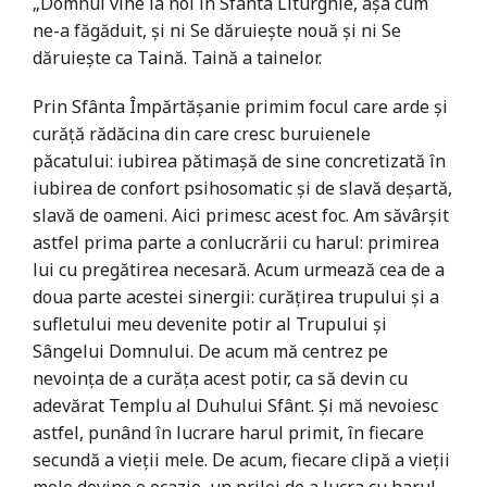
„Domnul vine la noi în Sfânta Liturghie, aşa cum
ne-a făgăduit, şi ni Se dăruieşte nouă şi ni Se
dăruieşte ca Taină. Taină a tainelor.
Prin Sfânta Împărtăşanie primim focul care arde şi
curăţă rădăcina din care cresc buruienele
păcatului: iubirea pătimaşă de sine concretizată în
iubirea de confort psihosomatic şi de slavă deşartă,
slavă de oameni. Aici primesc acest foc. Am săvârşit
astfel prima parte a conlucrării cu harul: primirea
lui cu pregătirea necesară. Acum urmează cea de a
doua parte acestei sinergii: curăţirea trupului şi a
sufletului meu devenite potir al Trupului şi
Sângelui Domnului. De acum mă centrez pe
nevoinţa de a curăţa acest potir, ca să devin cu
adevărat Templu al Duhului Sfânt. Şi mă nevoiesc
astfel, punând în lucrare harul primit, în fiecare
secundă a vieţii mele. De acum, fiecare clipă a vieţii
mele devine o ocazie, un prilej de a lucra cu harul