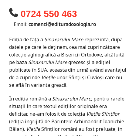
0724 550 463
Email:
comenzi@edituradoxologia.ro
Ediţia de faţă a
Sinaxarului Mare
reprezintă, după
datele pe care le deţinem, cea mai cuprinzătoare
colecţie aghiografică a Bisericii Ortodoxe, alcătuită
pe baza
Sinaxarului Mare
grecesc şi a ediţiei
publicate în SUA, aceasta din urmă având avantajul
de a cuprinde
Vieţile
unor Sfinţi şi Cuvioşi care nu
se află în varianta greacă.
În ediţia română a
Sinaxarului Mare
, pentru rarele
situaţii în care textul ediţiilor originale era
deficitar, ne-am folosit de colecţia
Vieţile Sfinţilor
(ediţia îngrijită de Părintele Arhimandrit Ioanichie
Bălan).
Vieţile
Sfinţilor români au fost preluate, în