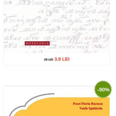
3.9 LEI
26 LEI
26 LEI
Adaugă în coș
Wishlist
-90%