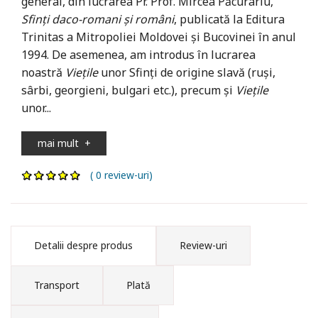
general, din lucrarea Pr. Prof. Mircea Păcurariu,
Sfinţi daco-romani şi români
, publicată la Editura
Trinitas a Mitropoliei Moldovei şi Bucovinei în anul
1994. De asemenea, am introdus în lucrarea
noastră
Vieţile
unor Sfinţi de origine slavă (ruşi,
sârbi, georgieni, bulgari etc.), precum şi
Vieţile
unor...
mai mult
+
( 0 review-uri)
Detalii despre produs
Review-uri
Transport
Plată