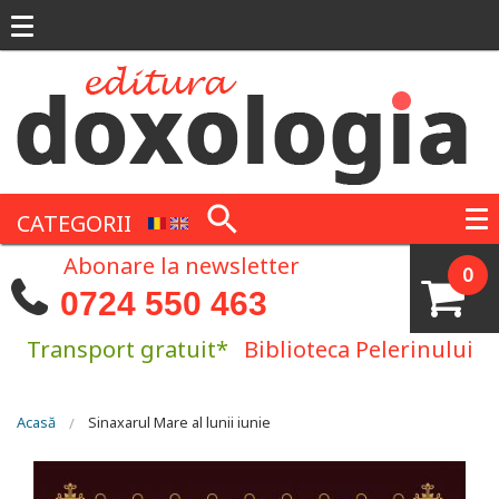
Mergi la conţinutul principal
CATEGORII
Abonare la newsletter
0
0724 550 463
Transport gratuit*
Biblioteca Pelerinului
Eşti aici
Acasă
Sinaxarul Mare al lunii iunie