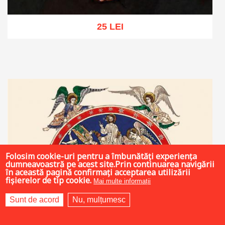
25 LEI
Adaugă în coș
Wishlist
Folosim cookie-uri pentru a îmbunătăți experiența
dumneavoastră pe acest site.Prin continuarea navigării
în această pagină confirmați acceptarea utilizării
fișierelor de tip cookie.
Mai multe informații
Sunt de acord
Nu, mulțumesc