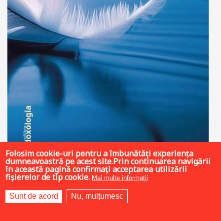
Folosim cookie-uri pentru a îmbunătăți experiența
dumneavoastră pe acest site.Prin continuarea navigării
în această pagină confirmați acceptarea utilizării
20 LEI
fișierelor de tip cookie.
Mai multe informații
Sunt de acord
Nu, mulțumesc
Adaugă în coș
Wishlist