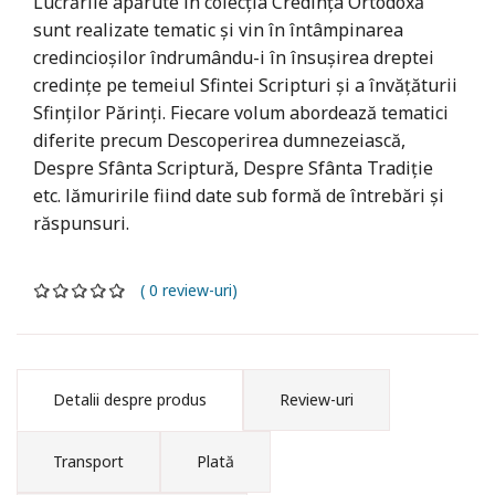
Lucrările apărute în colecţia Credinţa Ortodoxă
sunt realizate tematic şi vin în întâmpinarea
credincioşilor îndrumându-i în însuşirea dreptei
credinţe pe temeiul Sfintei Scripturi şi a învăţăturii
Sfinţilor Părinţi. Fiecare volum abordează tematici
diferite precum Descoperirea dumnezeiască,
Despre Sfânta Scriptură, Despre Sfânta Tradiţie
etc. lămuririle fiind date sub formă de întrebări şi
răspunsuri.
( 0 review-uri)
Detalii despre produs
Review-uri
Transport
Plată