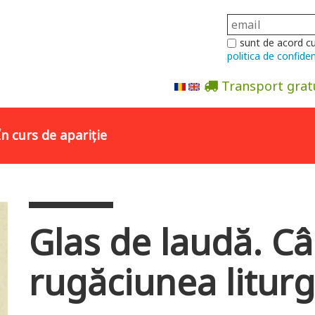
sunt de acord c
politica de confiden
Transport grat
Abonare la newsletter
În curs de apariție
Glas de laudă. Cân
rugăciunea liturg