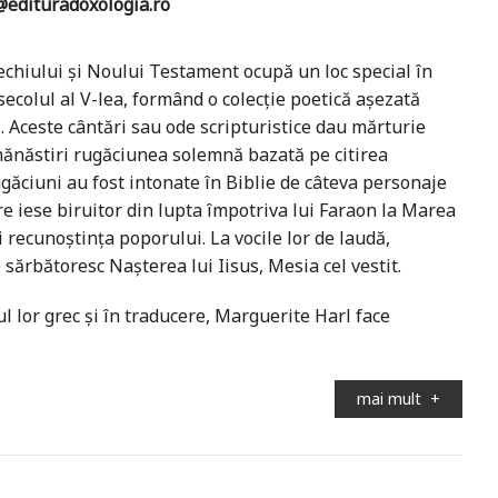
edituradoxologia.ro
chiului și Noului Testament ocupă un loc special în
secolul al V-lea, formând o colecție poetică aşezată
 Aceste cântări sau ode scripturistice dau mărturie
 mănăstiri rugăciunea solemnă bazată pe citirea
rugăciuni au fost intonate în Biblie de câteva personaje
re iese biruitor din lupta împotriva lui Faraon la Marea
recunoștința poporului. La vocile lor de laudă,
sărbătoresc Nașterea lui Iisus, Mesia cel vestit.
lor grec și în traducere, Marguerite Harl face
mai mult
+