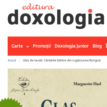
Mergi la conţinutul principal
Carte
Promoții
Doxologia Junior
Blog
Eşti aici
Acasă
Glas de laudă. Cântările biblice din rugăciunea liturgică