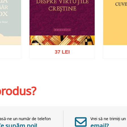
37 LEI
at
Adaug
Adaugă în coș
Wishlist
 produs?
asă-ne un număr de telefon
Vrei să ne trimiți un
Te sunăm noi!
email?