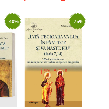
-40%
-75%