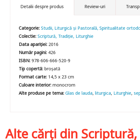
Detalii despre produs
Review-uri
Transp
Categorie:
Studii
Liturgică şi Pastorală
Spiritualitate ortod
Colectie:
Scriptură, Tradiţie, Liturghie
Data apariției:
2016
Număr pagini:
426
ISBN:
978-606-666-520-9
Tip copertă:
broșată
Format carte:
14,5 x 23 cm
Culoare interior:
monocrom
Glas de lauda
liturgica
Liturghie
se
Alte cărți din
Scriptură,