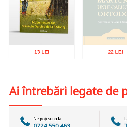
13 LEI
22 LEI
Stoc epuiz
Adaugă în coș
Wishlist
Ai întrebări legate de
Ne poți suna la
L
0724 550 463