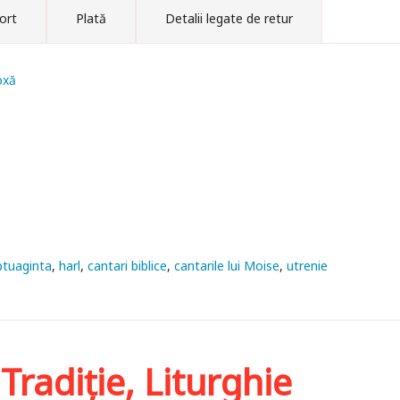
ort
Plată
Detalii legate de retur
oxă
ptuaginta
harl
cantari biblice
cantarile lui Moise
utrenie
 Tradiţie, Liturghie