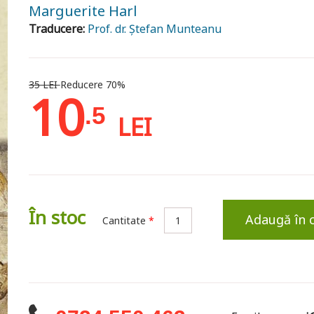
Marguerite Harl
Traducere:
Prof. dr. Ştefan Munteanu
35 LEI
Reducere 70%
10
.5
LEI
În stoc
Adaugă în 
Cantitate
*