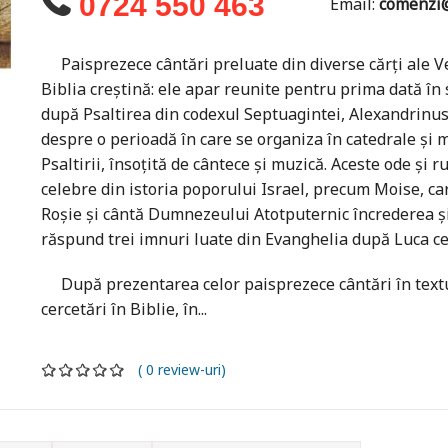
0724 550 463
Email:
comenzi@
Paisprezece cântări preluate din diverse cărți ale Ve
Biblia creștină: ele apar reunite pentru prima dată în 
după Psaltirea din codexul Septuagintei, Alexandrinus.
despre o perioadă în care se organiza în catedrale şi
Psaltirii, însoţită de cântece și muzică. Aceste ode și 
celebre din istoria poporului Israel, precum Moise, ca
Roșie şi cântă Dumnezeului Atotputernic încrederea şi 
răspund trei imnuri luate din Evanghelia după Luca ce 
După prezentarea celor paisprezece cântări în textul 
cercetări în Biblie, în...
( 0 review-uri)