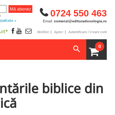
0724 550 463
u
țialitate »
Email:
comenzi@edituradoxologia.ro
uit*
Wishlist
Ajutor
Autentificare / Creare cont
0
tările biblice din
ică