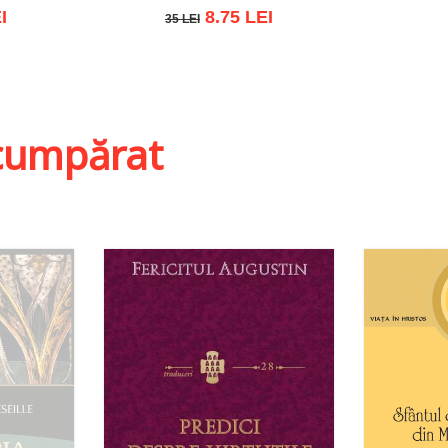
I
8.75 LEI
35 LEI
35 LEI
ist
Adaugă în coș
Wishlist
i cumpărat