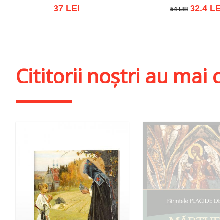
37 LEI
32.4 LE
54 LEI
54 LEI
Adaugă în coș
Wishlist
Adaugă în coș
Wishl
Cititorii noștri au ma