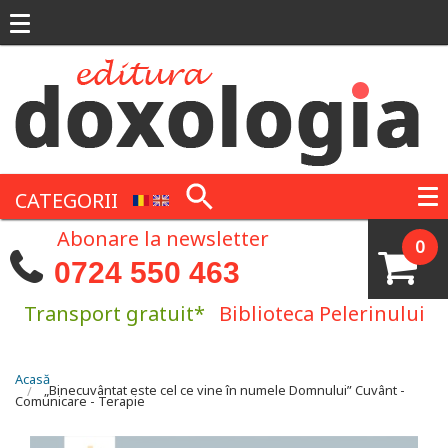
Mergi la conţinutul principal
CATEGORII
Abonare la newsletter
0
0724 550 463
Transport gratuit*
Biblioteca Pelerinului
Eşti aici
Acasă
„Binecuvântat este cel ce vine în numele Domnului” Cuvânt -
Comunicare - Terapie