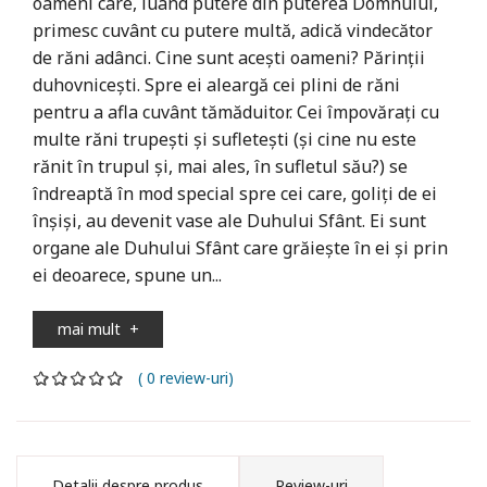
oameni care, luând putere din puterea Domnului,
primesc cuvânt cu putere multă, adică vindecător
de răni adânci. Cine sunt aceşti oameni? Părinţii
duhovniceşti. Spre ei aleargă cei plini de răni
pentru a afla cuvânt tămăduitor. Cei împovăraţi cu
multe răni trupeşti şi sufleteşti (şi cine nu este
rănit în trupul şi, mai ales, în sufletul său?) se
îndreaptă în mod special spre cei care, goliţi de ei
înşişi, au devenit vase ale Duhului Sfânt. Ei sunt
organe ale Duhului Sfânt care grăieşte în ei şi prin
ei deoarece, spune un...
mai mult
+
( 0 review-uri)
Detalii despre produs
Review-uri