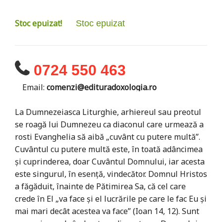
Stoc epuizat!
Stoc epuizat
0724 550 463
Email:
comenzi@edituradoxologia.ro
La Dumnezeiasca Liturghie, arhiereul sau preotul
se roagă lui Dumnezeu ca diaconul care urmează a
rosti Evanghelia să aibă „cuvânt cu putere multă”.
Cuvântul cu putere multă este, în toată adâncimea
şi cuprinderea, doar Cuvântul Domnului, iar acesta
este singurul, în esenţă, vindecător. Domnul Hristos
a făgăduit, înainte de Pătimirea Sa, că cel care
crede în El „va face şi el lucrările pe care le fac Eu şi
mai mari decât acestea va face” (Ioan 14, 12). Sunt