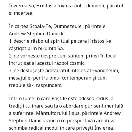
Învierea Sa, Hristos a învins răul – demonii, păcatul
și moartea.
În cartea Scoală-Te, Dumnezeule!, părintele
Andrew Stephen Damick:
1. descrie războiul spiritual pe care Hristos l-a
câștigat prin biruinţa Sa,
2. ne vorbeşte despre cum suntem prinși în focul
încrucișat al acestui război cosmic,
3. ne deslușește adevăratul înțeles al Evangheliei,
mesajul ei pentru omul contemporan și cum
trebuie să-i răspundem.
Într-o lume în care Paştile este adesea redus la
tradiții culinare sau la o abordare pur sentimentală
a suferinței Mântuitorului Iisus, părintele Andrew
Stephen Damick vine cu o perspectivă care îți va
schimba radical modul în care privești Învierea.