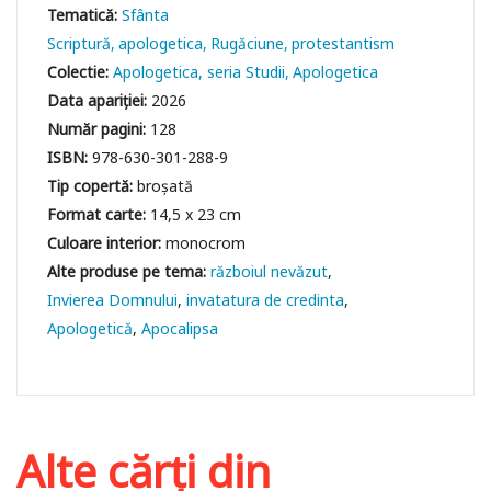
Tematică:
Sfânta
Scriptură
apologetica
Rugăciune
protestantism
Colectie:
Apologetica, seria Studii
Apologetica
Data apariției:
2026
Număr pagini:
128
ISBN:
978-630-301-288-9
Tip copertă:
broșată
Format carte:
14,5 x 23 cm
Culoare interior:
monocrom
războiul nevăzut
Invierea Domnului
invatatura de credinta
Apologetică
Apocalipsa
Alte cărți din