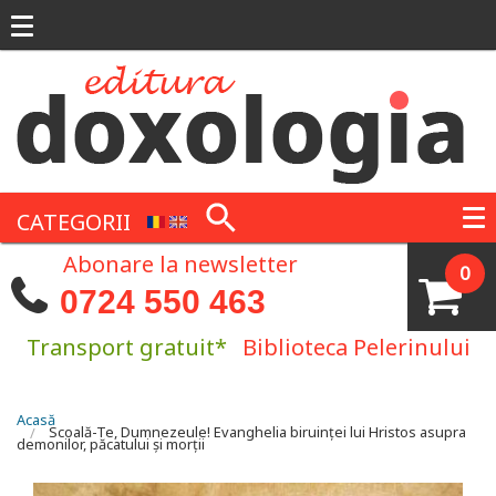
Mergi la conţinutul principal
CATEGORII
Abonare la newsletter
0
0724 550 463
Transport gratuit*
Biblioteca Pelerinului
Eşti aici
Acasă
Scoală-Te, Dumnezeule! Evanghelia biruinței lui Hristos asupra
demonilor, păcatului și morții