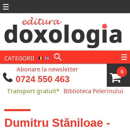
Mergi la conţinutul principal
CATEGORII
Abonare la newsletter
0
0724 550 463
Transport gratuit*
Biblioteca Pelerinului
Eşti aici
Dumitru Stăniloae -