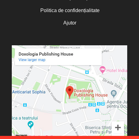
Cătălina Dănilă
Cătălina Gheorghian
Politica de confidențialitate
Cezar Florin Cocuz
Charles Perrot
Ajutor
Chris Moorey
Christian C. Sahner
Christine de Marcellus Vollmer
Christine Rogers
Christophe Rico
Christopher A. Hall
Christos Yannaras
Cindy Lambert
Claudia Partole
Claudia Rapp
Constantin Bostan
Constantin Cavarnos
Constantin Cloșcă
Constantin Crețu
Cosmina Strugaru
Costion Nicolescu
Cristian Muraru
Cristian Untea
Cristina Diana Enache
Cristina Nichituș Roncea