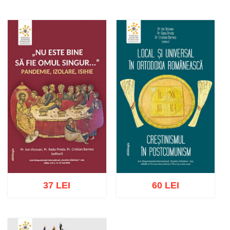
Stoc epuizat
Adaugă în coș
Wishlist
37 LEI
60 LEI