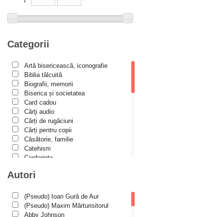
Biblioteca Paisiană – Seria Scrieri
Biblioteca Paisiana – Seria Studii
Biblioteca Paisiană – Seria Traduceri
Categorii
Bioetică, Biopolitică
Călăuze duhovnicești
Artă bisericească, iconografie
Biblia tâlcuită
Cartea de povești
Biografii, memorii
Colecția Prichindel
Biserica și societatea
Card cadou
Copii în siguranță
Cărţi audio
Cărți de rugăciuni
Copilăria copilului creștin
Cărți pentru copii
Cuvinte către tineri
Căsătorie, familie
Catehism
Cuvioși stareți de la Optina
Conferințe
Darul lui Dumnezeu
Cuvinte duhovniceşti
Autori
Dicționare
Din trecutul Episcopiei Hușilor
Dogmatică
Filocalia
(Pseudo) Ioan Gură de Aur
Documenta Ecclesiae
International Orthodox Theological
(Pseudo) Maxim Mărturisitorul
Dogmatica
Association
Abby Johnson