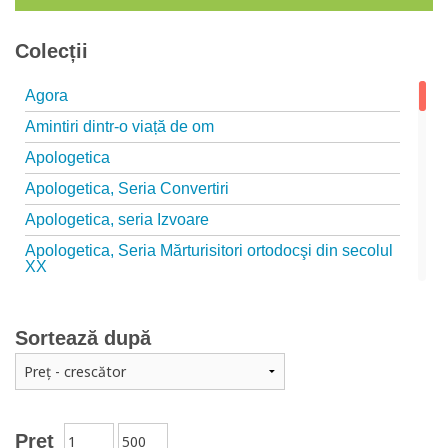
Colecții
Agora
Amintiri dintr-o viață de om
Apologetica
Apologetica, Seria Convertiri
Apologetica, seria Izvoare
Apologetica, Seria Mărturisitori ortodocşi din secolul
XX
Apologetica, seria Studii
Arta creștină
Sortează după
Audio Book-uri
Biblia în actualitate
Biblioteca Paisiană – Seria Antologie psaltică
Preț