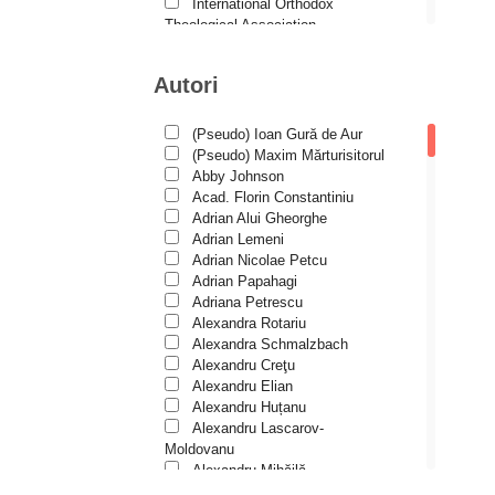
Duhovnicul
International Orthodox
Theological Association
Dumitru Stăniloae - seria
Istoria Bisericii
Symposium
Lecturi motivaționale
Autori
Liturgică şi Pastorală
Episteme
Muzică bisericească
Eseu
Pateric
(Pseudo) Ioan Gură de Aur
Patristică
(Pseudo) Maxim Mărturisitorul
Historia Christiana
Pelerinaje/Turism
Abby Johnson
Historia Christiana – Seria
Poezie și proză creștină
Acad. Florin Constantiniu
Texte
Predici/Omilii
Adrian Alui Gheorghe
Psihoterapie ortodoxă
Adrian Lemeni
În mijlocul Sfinților
Religie, știință, filosofie
Adrian Nicolae Petcu
Sănătate/Stil de viaţă
Îngerașul meu
Adrian Papahagi
Spiritualitate ortodoxă
Adriana Petrescu
Învățătura de credință ortodoxă
Studii
Alexandra Rotariu
pe înțelesul copiilor
Vieți de sfinți
Alexandra Schmalzbach
Liliput
Alexandru Creţu
Alexandru Elian
Liman duhovnicesc
Alexandru Huțanu
Alexandru Lascarov-
Părinți athoniți
Moldovanu
Patristica – Seria Studii
Alexandru Mihăilă
Alexandru Rădescu