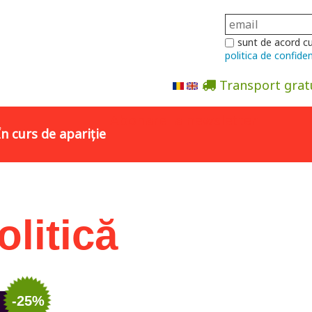
sunt de acord c
politica de confiden
Transport grat
Abonare la newsletter
În curs de apariție
olitică
-25%