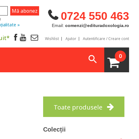
0724 550 463
u
țialitate »
Email:
comenzi@edituradoxologia.ro
uit*
Wishlist
Ajutor
Autentificare / Creare cont
0
Toate produsele
Colecții