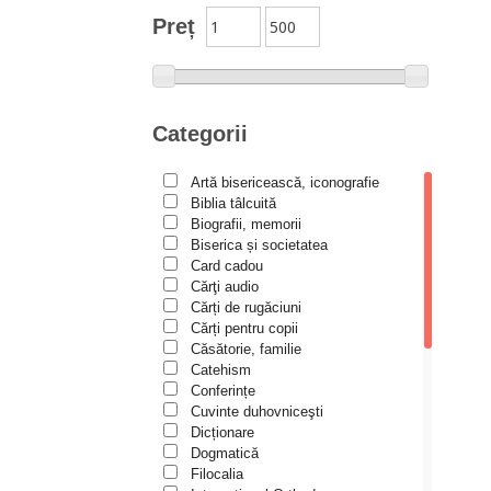
Studii
Preț
Biblioteca Paisiană – Seria
Traduceri
Bioetică, Biopolitică
Călăuze duhovnicești
Categorii
Cartea de povești
Artă bisericească, iconografie
Colecția Prichindel
Biblia tâlcuită
Copii în siguranță
Biografii, memorii
Biserica și societatea
Copilăria copilului creștin
Card cadou
Cărţi audio
Cuvinte către tineri
Cărți de rugăciuni
Cuvioși stareți de la Optina
Cărți pentru copii
Căsătorie, familie
Darul lui Dumnezeu
Catehism
Conferințe
Din trecutul Episcopiei Hușilor
Cuvinte duhovniceşti
Documenta Ecclesiae
Dicționare
Dogmatică
Dogmatica
Filocalia