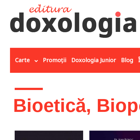
Mergi la conţinutul principal
Carte
Promoții
Doxologia Junior
Blog
Eşti aici
Bioetică, Biop