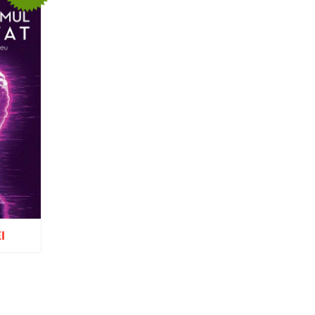
I
ist