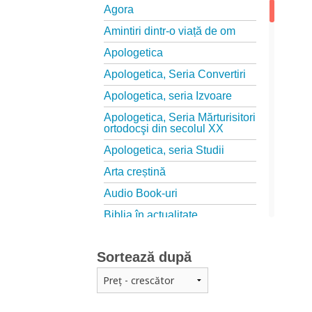
Agora
Amintiri dintr-o viață de om
Apologetica
Apologetica, Seria Convertiri
Apologetica, seria Izvoare
Apologetica, Seria Mărturisitori
ortodocşi din secolul XX
Apologetica, seria Studii
Arta creștină
Audio Book-uri
Biblia în actualitate
Biblioteca Paisiană – Seria
Antologie psaltică
Sortează după
Biblioteca Paisiană – Seria
Scrieri
Biblioteca Paisiana – Seria