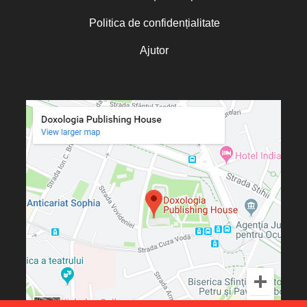
Cătălina Dănilă
Cătălina Gheorghian
Politica de confidențialitate
Cezar Florin Cocuz
Charles Perrot
Ajutor
Chris Moorey
Christian C. Sahner
Christine de Marcellus Vollmer
Christine Rogers
Christophe Rico
Christopher A. Hall
Christos Yannaras
Cindy Lambert
Claudia Partole
Claudia Rapp
Constantin Bostan
Constantin Cavarnos
Constantin Cloșcă
Constantin Crețu
Cosmina Strugaru
Costion Nicolescu
Cristian Muraru
Cristian Untea
Cristina Diana Enache
Cristina Nichituș Roncea