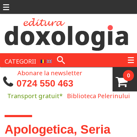
Mergi la conţinutul principal
CATEGORII
Abonare la newsletter
0
0724 550 463
Transport gratuit*
Biblioteca Pelerinului
Eşti aici
Apologetica, Seria