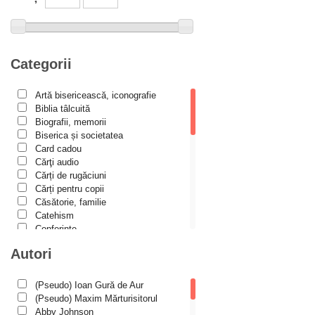
Biblioteca Paisiană – Seria Scrieri
Biblioteca Paisiana – Seria Studii
Biblioteca Paisiană – Seria Traduceri
Categorii
Bioetică, Biopolitică
Călăuze duhovnicești
Artă bisericească, iconografie
Biblia tâlcuită
Cartea de povești
Biografii, memorii
Colecția Prichindel
Biserica și societatea
Card cadou
Copii în siguranță
Cărţi audio
Cărți de rugăciuni
Copilăria copilului creștin
Cărți pentru copii
Cuvinte către tineri
Căsătorie, familie
Catehism
Cuvioși stareți de la Optina
Conferințe
Darul lui Dumnezeu
Cuvinte duhovniceşti
Autori
Dicționare
Din trecutul Episcopiei Hușilor
Dogmatică
Filocalia
(Pseudo) Ioan Gură de Aur
Documenta Ecclesiae
International Orthodox Theological
(Pseudo) Maxim Mărturisitorul
Dogmatica
Association
Abby Johnson