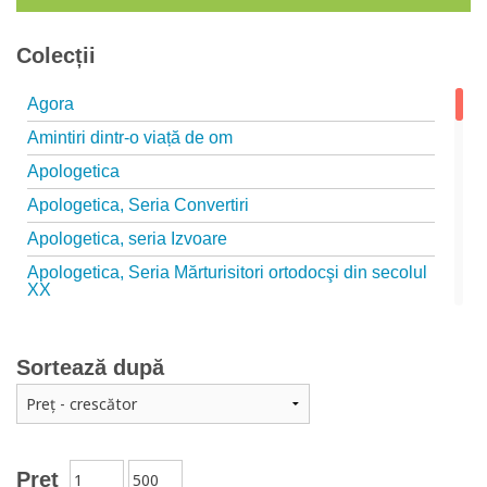
Colecții
Agora
Amintiri dintr-o viață de om
Apologetica
Apologetica, Seria Convertiri
Apologetica, seria Izvoare
Apologetica, Seria Mărturisitori ortodocşi din secolul
XX
Apologetica, seria Studii
Arta creștină
Sortează după
Audio Book-uri
Biblia în actualitate
Biblioteca Paisiană – Seria Antologie psaltică
Preț