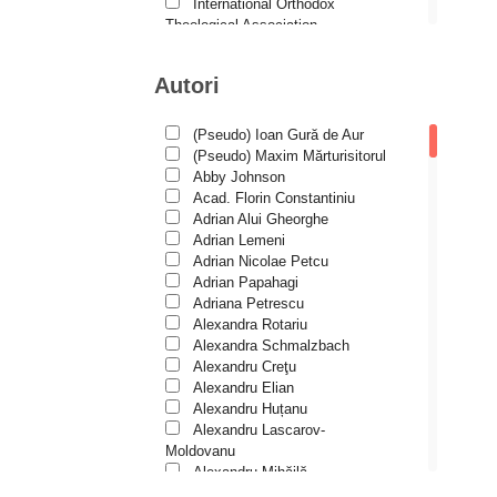
Duhovnicul
International Orthodox
Theological Association
Dumitru Stăniloae - seria
Istoria Bisericii
Symposium
Lecturi motivaționale
Autori
Liturgică şi Pastorală
Episteme
Muzică bisericească
Eseu
Pateric
(Pseudo) Ioan Gură de Aur
Patristică
(Pseudo) Maxim Mărturisitorul
Historia Christiana
Pelerinaje/Turism
Abby Johnson
Historia Christiana – Seria
Poezie și proză creștină
Acad. Florin Constantiniu
Texte
Predici/Omilii
Adrian Alui Gheorghe
Psihoterapie ortodoxă
Adrian Lemeni
În mijlocul Sfinților
Religie, știință, filosofie
Adrian Nicolae Petcu
Sănătate/Stil de viaţă
Îngerașul meu
Adrian Papahagi
Spiritualitate ortodoxă
Adriana Petrescu
Învățătura de credință ortodoxă
Studii
Alexandra Rotariu
pe înțelesul copiilor
Vieți de sfinți
Alexandra Schmalzbach
Liliput
Alexandru Creţu
Alexandru Elian
Liman duhovnicesc
Alexandru Huțanu
Alexandru Lascarov-
Părinți athoniți
Moldovanu
Patristica – Seria Studii
Alexandru Mihăilă
Alexandru Rădescu