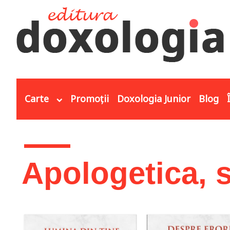
Mergi la conţinutul principal
Carte
Promoții
Doxologia Junior
Blog
Eşti aici
Apologetica, s