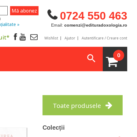
0724 550 463
u
țialitate »
Email:
comenzi@edituradoxologia.ro
uit*
Wishlist
Ajutor
Autentificare / Creare cont
0
Toate produsele
Colecții