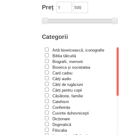
Studii
Preț
Biblioteca Paisiană – Seria
Traduceri
Bioetică, Biopolitică
Călăuze duhovnicești
Categorii
Cartea de povești
Artă bisericească, iconografie
Colecția Prichindel
Biblia tâlcuită
Copii în siguranță
Biografii, memorii
Biserica și societatea
Copilăria copilului creștin
Card cadou
Cărţi audio
Cuvinte către tineri
Cărți de rugăciuni
Cuvioși stareți de la Optina
Cărți pentru copii
Căsătorie, familie
Darul lui Dumnezeu
Catehism
Conferințe
Din trecutul Episcopiei Hușilor
Cuvinte duhovniceşti
Documenta Ecclesiae
Dicționare
Dogmatică
Dogmatica
Filocalia