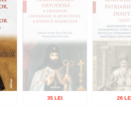
35 LEI
26 LE
Stoc epu
Stoc epuizat
ist