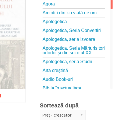
Agora
Amintiri dintr-o viață de om
Apologetica
Apologetica, Seria Convertiri
Apologetica, seria Izvoare
Apologetica, Seria Mărturisitori
ortodocşi din secolul XX
Apologetica, seria Studii
Arta creștină
Audio Book-uri
Biblia în actualitate
I
Biblioteca Paisiană – Seria
Antologie psaltică
Sortează după
Biblioteca Paisiană – Seria
izat
Scrieri
Biblioteca Paisiana – Seria