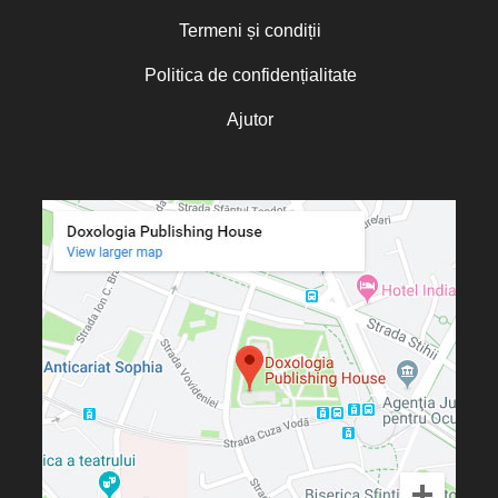
Cassian Maria Spiridon
Cătălin Raiu
Termeni și condiții
Cătălina Dănilă
Cătălina Gheorghian
Politica de confidențialitate
Cezar Florin Cocuz
Charles Perrot
Ajutor
Chris Moorey
Christian C. Sahner
Christine de Marcellus Vollmer
Christine Rogers
Christophe Rico
Christopher A. Hall
Christos Yannaras
Cindy Lambert
Claudia Partole
Claudia Rapp
Constantin Bostan
Constantin Cavarnos
Constantin Cloșcă
Constantin Crețu
Cosmina Strugaru
Costion Nicolescu
Cristian Muraru
Cristian Untea