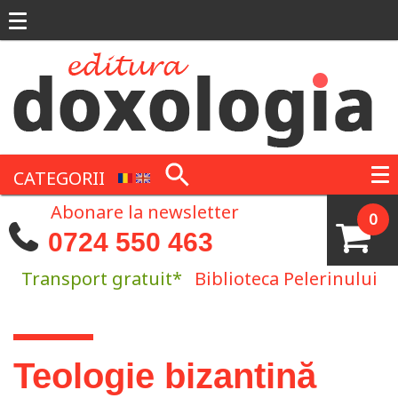
Mergi la conţinutul principal
CATEGORII
Abonare la newsletter
0
0724 550 463
Transport gratuit*
Biblioteca Pelerinului
Eşti aici
Teologie bizantină