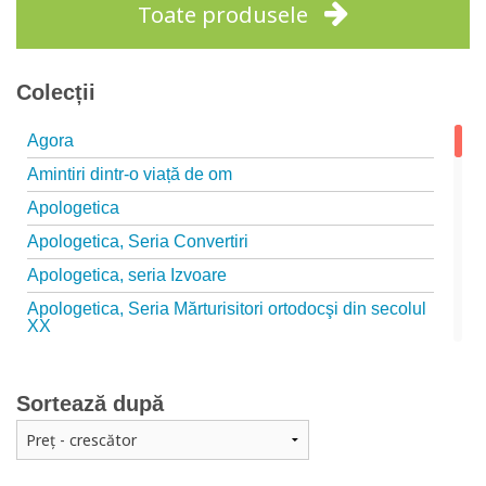
Toate produsele
Colecții
Agora
Amintiri dintr-o viață de om
Apologetica
Apologetica, Seria Convertiri
Apologetica, seria Izvoare
Apologetica, Seria Mărturisitori ortodocşi din secolul
XX
Apologetica, seria Studii
Arta creștină
Sortează după
Audio Book-uri
Biblia în actualitate