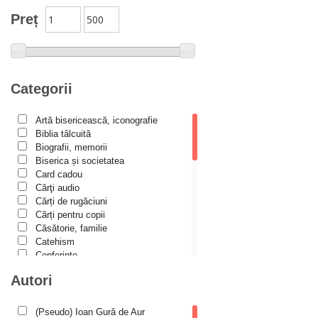
Biblioteca Paisiană – Seria Antologie psaltică
Preț
Biblioteca Paisiană – Seria Scrieri
Biblioteca Paisiana – Seria Studii
Biblioteca Paisiană – Seria Traduceri
Categorii
Bioetică, Biopolitică
Călăuze duhovnicești
Artă bisericească, iconografie
Biblia tâlcuită
Cartea de povești
Biografii, memorii
Colecția Prichindel
Biserica și societatea
Card cadou
Copii în siguranță
Cărţi audio
Cărți de rugăciuni
Copilăria copilului creștin
Cărți pentru copii
Cuvinte către tineri
Căsătorie, familie
Catehism
Cuvioși stareți de la Optina
Conferințe
Darul lui Dumnezeu
Cuvinte duhovniceşti
Autori
Dicționare
Din trecutul Episcopiei Hușilor
Dogmatică
Filocalia
(Pseudo) Ioan Gură de Aur
Documenta Ecclesiae