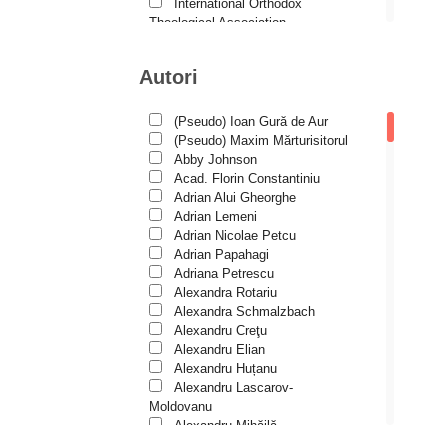
Duhovnicul
International Orthodox
Theological Association
Dumitru Stăniloae - seria
Istoria Bisericii
Symposium
Lecturi motivaționale
Autori
Liturgică şi Pastorală
Episteme
Muzică bisericească
Eseu
Pateric
(Pseudo) Ioan Gură de Aur
Patristică
(Pseudo) Maxim Mărturisitorul
Historia Christiana
Pelerinaje/Turism
Abby Johnson
Historia Christiana – Seria
Poezie și proză creștină
Acad. Florin Constantiniu
Texte
Predici/Omilii
Adrian Alui Gheorghe
Psihoterapie ortodoxă
Adrian Lemeni
În mijlocul Sfinților
Religie, știință, filosofie
Adrian Nicolae Petcu
Sănătate/Stil de viaţă
Îngerașul meu
Adrian Papahagi
Spiritualitate ortodoxă
Adriana Petrescu
Învățătura de credință ortodoxă
Studii
Alexandra Rotariu
pe înțelesul copiilor
Vieți de sfinți
Alexandra Schmalzbach
Liliput
Alexandru Creţu
Alexandru Elian
Liman duhovnicesc
Alexandru Huțanu
Alexandru Lascarov-
Părinți athoniți
Moldovanu
Patristica – Seria Studii
Alexandru Mihăilă
Alexandru Rădescu