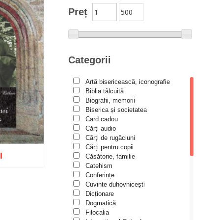
Studii
Preț
Biblioteca Paisiană – Seria
Traduceri
Bioetică, Biopolitică
Călăuze duhovnicești
Categorii
Cartea de povești
Artă bisericească, iconografie
Colecția Prichindel
Biblia tâlcuită
Copii în siguranță
Biografii, memorii
Biserica și societatea
Copilăria copilului creștin
Card cadou
Cărţi audio
Cuvinte către tineri
Cărți de rugăciuni
Cuvioși stareți de la Optina
Cărți pentru copii
I
Căsătorie, familie
Darul lui Dumnezeu
Catehism
Conferințe
Din trecutul Episcopiei Hușilor
Cuvinte duhovniceşti
Documenta Ecclesiae
Dicționare
Dogmatică
Wishlist
Dogmatica
Filocalia