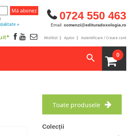
0724 550 463
u
țialitate »
Email:
comenzi@edituradoxologia.ro
uit*
Wishlist
Ajutor
Autentificare / Creare cont
0
Toate produsele
Colecții