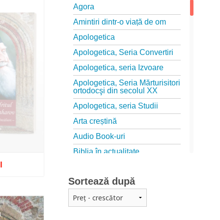
Agora
Amintiri dintr-o viață de om
Apologetica
Apologetica, Seria Convertiri
Apologetica, seria Izvoare
Apologetica, Seria Mărturisitori
ortodocşi din secolul XX
Apologetica, seria Studii
Arta creștină
Audio Book-uri
Biblia în actualitate
I
Biblioteca Paisiană – Seria
Antologie psaltică
Sortează după
Biblioteca Paisiană – Seria
Scrieri
izat
Biblioteca Paisiana – Seria