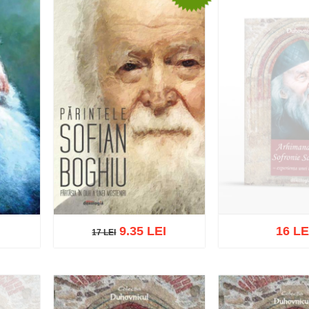
9.35 LEI
16 LE
17 LEI
17 LEI
Stoc epu
ist
Adaugă în coș
Wishlist