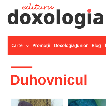
Mergi la conţinutul principal
Carte
Promoții
Doxologia Junior
Blog
Eşti aici
Duhovnicul