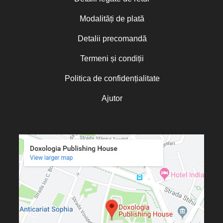
Cardinalul Joseph Ratzinger
Zile cu sfinți
Modalități de plată
Carlos Beltramo Álvarez
Carmen Gabriela Lăzăreanu
„Micul Prinț”
Carmen Marian
Detalii precomandă
Cassian Maria Spiridon
Cătălin Raiu
Termeni și condiții
Cătălina Dănilă
Cătălina Gheorghian
Politica de confidențialitate
Cezar Florin Cocuz
Charles Perrot
Ajutor
Chris Moorey
Christian C. Sahner
Christine de Marcellus Vollmer
Christine Rogers
Christophe Rico
Christopher A. Hall
Christos Yannaras
Cindy Lambert
Claudia Partole
Claudia Rapp
Constantin Bostan
Constantin Cavarnos
Constantin Cloșcă