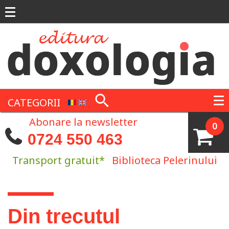
Mergi la conţinutul principal
CATEGORII
Abonare la newsletter
0
0724 550 463
Transport gratuit*
Biblioteca Pelerinului
Eşti aici
Din trecutul