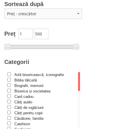
Arta creștină
Sortează după
Audio Book-uri
Biblia în actualitate
Biblioteca Paisiană – Seria Antologie psaltică
Preț
Biblioteca Paisiană – Seria Scrieri
Biblioteca Paisiana – Seria Studii
Biblioteca Paisiană – Seria Traduceri
Categorii
Bioetică, Biopolitică
Călăuze duhovnicești
Artă bisericească, iconografie
Biblia tâlcuită
Cartea de povești
Biografii, memorii
Colecția Prichindel
Biserica și societatea
Card cadou
Copii în siguranță
Cărţi audio
Cărți de rugăciuni
Copilăria copilului creștin
Cărți pentru copii
Cuvinte către tineri
Căsătorie, familie
Catehism
Cuvioși stareți de la Optina