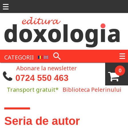
Mergi la conţinutul principal
CATEGORII
Abonare la newsletter
0
0724 550 463
Transport gratuit*
Biblioteca Pelerinului
Eşti aici
Seria de autor