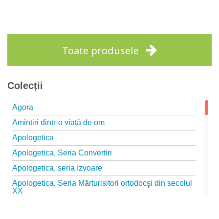
Adaugă în coș
Wishlist
Adaugă în coș
Wishlist
Toate produsele
Colecții
Agora
Amintiri dintr-o viață de om
Apologetica
Apologetica, Seria Convertiri
Apologetica, seria Izvoare
Apologetica, Seria Mărturisitori ortodocşi din secolul
XX
Apologetica, seria Studii