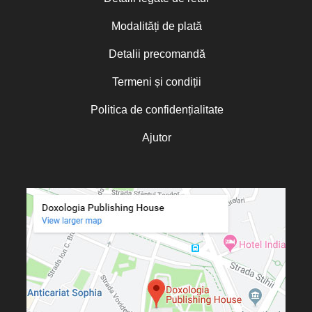
Cardinalul Joseph Ratzinger
Zile cu sfinți
Modalități de plată
Carlos Beltramo Álvarez
Carmen Gabriela Lăzăreanu
„Micul Prinț”
Carmen Marian
Detalii precomandă
Cassian Maria Spiridon
Cătălin Raiu
Termeni și condiții
Cătălina Dănilă
Cătălina Gheorghian
Politica de confidențialitate
Cezar Florin Cocuz
Charles Perrot
Ajutor
Chris Moorey
Christian C. Sahner
Christine de Marcellus Vollmer
Christine Rogers
Christophe Rico
Christopher A. Hall
Christos Yannaras
Cindy Lambert
Claudia Partole
Claudia Rapp
Constantin Bostan
Constantin Cavarnos
Constantin Cloșcă