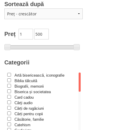
Arta creștină
Sortează după
Audio Book-uri
Biblia în actualitate
Biblioteca Paisiană – Seria Antologie psaltică
Preț
Biblioteca Paisiană – Seria Scrieri
Biblioteca Paisiana – Seria Studii
Biblioteca Paisiană – Seria Traduceri
Categorii
Bioetică, Biopolitică
Călăuze duhovnicești
Artă bisericească, iconografie
Biblia tâlcuită
Cartea de povești
Biografii, memorii
Colecția Prichindel
Biserica și societatea
Card cadou
Copii în siguranță
Cărţi audio
Cărți de rugăciuni
Copilăria copilului creștin
Cărți pentru copii
Cuvinte către tineri
Căsătorie, familie
Catehism
Cuvioși stareți de la Optina