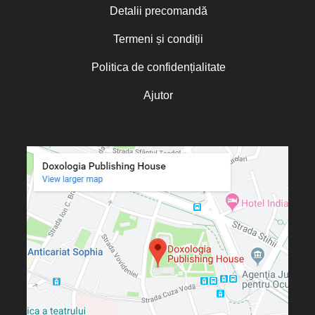
Carmen Marian
Detalii precomandă
Cassian Maria Spiridon
Cătălin Raiu
Termeni și condiții
Cătălina Dănilă
Cătălina Gheorghian
Politica de confidențialitate
Cezar Florin Cocuz
Charles Perrot
Ajutor
Chris Moorey
Christian C. Sahner
Christine de Marcellus Vollmer
Christine Rogers
Christophe Rico
Christopher A. Hall
Christos Yannaras
Cindy Lambert
Claudia Partole
Claudia Rapp
Constantin Bostan
Constantin Cavarnos
Constantin Cloșcă
Constantin Crețu
Cosmina Strugaru
Costion Nicolescu