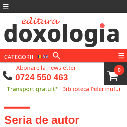
Mergi la conţinutul principal
CATEGORII
Abonare la newsletter
0
0724 550 463
Transport gratuit*
Biblioteca Pelerinului
Eşti aici
Seria de autor