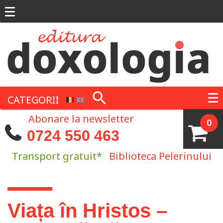
Mergi la conţinutul principal
CATEGORII
Abonare la newsletter
0
0724 550 463
Transport gratuit*
Biblioteca Pelerinului
Eşti aici
Viața în Hristos –