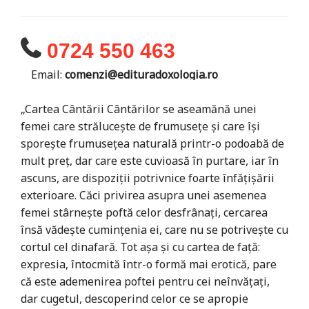
0724 550 463
Email:
comenzi@edituradoxologia.ro
„Cartea Cântării Cântărilor se aseamănă unei
femei care strălucește de frumusețe și care își
sporește frumusețea naturală printr-o podoabă de
mult preț, dar care este cuvioasă în purtare, iar în
ascuns, are dispoziții potrivnice foarte înfățișării
exterioare. Căci privirea asupra unei asemenea
femei stârnește poftă celor desfrânați, cercarea
însă vădește cumințenia ei, care nu se potrivește cu
cortul cel dinafară. Tot așa și cu cartea de față:
expresia, întocmită într-o formă mai erotică, pare
că este ademenirea poftei pentru cei neînvățați,
dar cugetul, descoperind celor ce se apropie