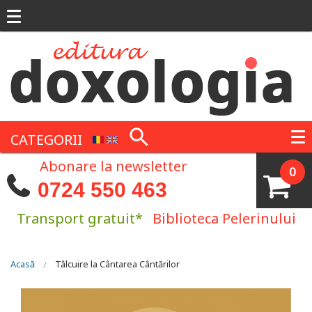
Mergi la conţinutul principal
CATEGORII
Abonare la newsletter
0
0724 550 463
Transport gratuit*
Biblioteca Pelerinului
Eşti aici
Acasă
Tâlcuire la Cântarea Cântărilor