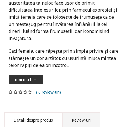
austeritatea tainelor, face ușor de primit
dificultatea înțelesurilor, prin farmecul expresiei și
imită femeia care se folosește de frumusețe ca de
un meșteșug pentru învățarea înfrânării la cei
tineri, luând forma frumuseții, dar iconomisind
învățătura.
Căci femeia, care răpește prin simpla privire și care
stârnește un dor arzător, cu ușurință mișcă mintea
celor răpiți de ea oriîncotro...
mai mult
+
( 0 review-uri)
Detalii despre produs
Review-uri