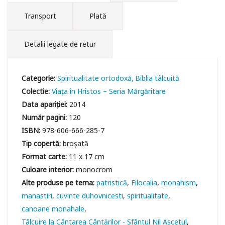
Transport
Plată
Detalii legate de retur
Categorie:
Spiritualitate ortodoxă
Biblia tâlcuită
Colectie:
Viața în Hristos – Seria Mărgăritare
Data apariției:
2014
Număr pagini:
120
ISBN:
978-606-666-285-7
Tip copertă:
broșată
Format carte:
11 x 17 cm
Culoare interior:
monocrom
patristică
Filocalia
monahism
manastiri
cuvinte duhovnicesti
spiritualitate
canoane monahale
Tâlcuire la Cântarea Cântărilor - Sfântul Nil Ascetul