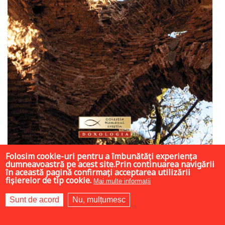
Folosim cookie-uri pentru a îmbunătăți experiența
dumneavoastră pe acest site.Prin continuarea navigării
în această pagină confirmați acceptarea utilizării
8 LEI
16 LEI
16 LEI
fișierelor de tip cookie.
Mai multe informații
Sunt de acord
Nu, mulțumesc
Adaugă în coș
Wishlist