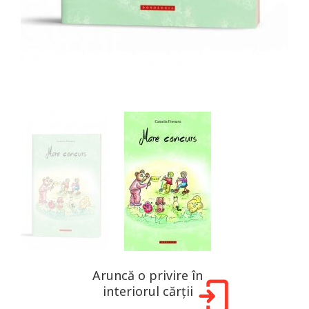
Aruncă o privire în
interiorul cărții