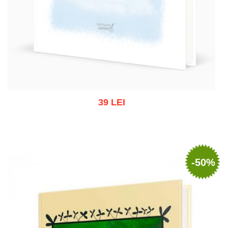
39 LEI
Stoc epuizat
-50%