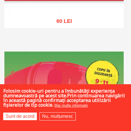
60 LEI
Adaugă în coș
Wishlist
Folosim cookie-uri pentru a îmbunătăți experiența
dumneavoastră pe acest site.Prin continuarea navigării
în această pagină confirmați acceptarea utilizării
fișierelor de tip cookie.
Mai multe informații
Sunt de acord
Nu, mulțumesc