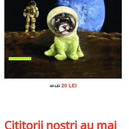
20 LEI
40 LEI
40 LEI
Adaugă în coș
Wishlist
Cititorii noștri au mai