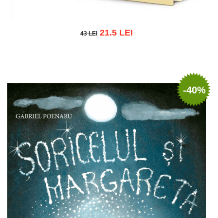
21.5 LEI
43 LEI
43 LEI
Adaugă în coș
Wishlist
-40%