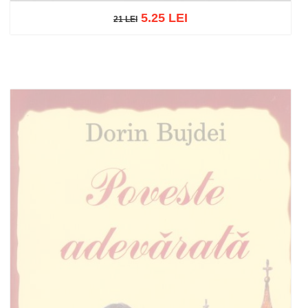
5.25 LEI
21 LEI
21 LEI
Adaugă în coș
Wishlist