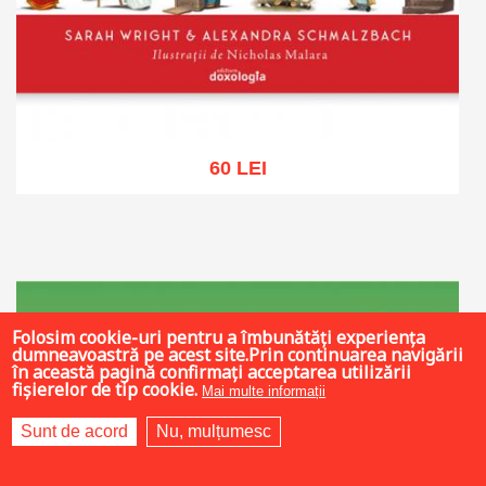
60 LEI
Adaugă în coș
Wishlist
Folosim cookie-uri pentru a îmbunătăți experiența
dumneavoastră pe acest site.Prin continuarea navigării
în această pagină confirmați acceptarea utilizării
fișierelor de tip cookie.
Mai multe informații
Sunt de acord
Nu, mulțumesc