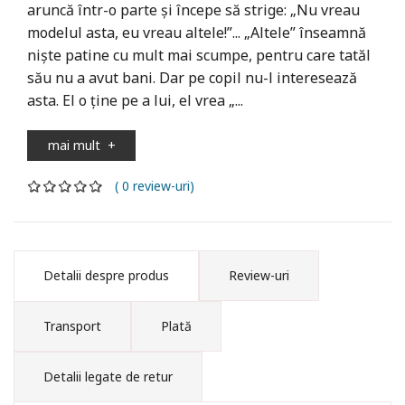
aruncă într-o parte şi începe să strige: „Nu vreau
modelul asta, eu vreau altele!”... „Altele” înseamnă
nişte patine cu mult mai scumpe, pentru care tatăl
său nu a avut bani. Dar pe copil nu-l interesează
asta. El o ţine pe a lui, el vrea „...
mai mult
+
( 0 review-uri)
Detalii despre produs
Review-uri
Transport
Plată
Detalii legate de retur