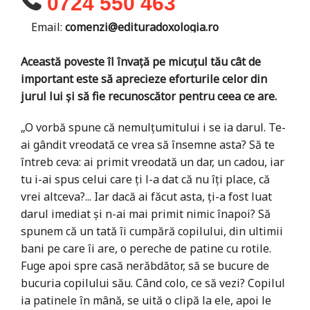
0724 550 463
Email:
comenzi@edituradoxologia.ro
Această poveste îl învață pe micuțul tău cât de
important este să aprecieze eforturile celor din
jurul lui și să fie recunoscător pentru ceea ce are.
„O vorbă spune că nemulţumitului i se ia darul. Te-
ai gândit vreodată ce vrea să însemne asta? Să te
întreb ceva: ai primit vreodată un dar, un cadou, iar
tu i-ai spus celui care ţi l-a dat că nu îţi place, că
vrei altceva?... Iar dacă ai făcut asta, ţi-a fost luat
darul imediat şi n-ai mai primit nimic înapoi? Să
spunem că un tată îi cumpără copilului, din ultimii
bani pe care îi are, o pereche de patine cu rotile.
Fuge apoi spre casă nerăbdător, să se bucure de
bucuria copilului său. Când colo, ce să vezi? Copilul
ia patinele în mână, se uită o clipă la ele, apoi le